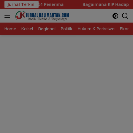
Langsung
rima
Jurnal Terkini
Bagaimana KIP Hadapi Deepfake dan Hoaks?
ke
konten
Home
Kalsel
Regional
Politik
Hukum & Peristiwa
Ekonom