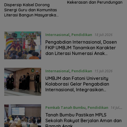
Kekerasan dan Perundungan
Dispersip Kalsel Dorong
Sinergi Guru dan Komunitas
Literasi Bangun Masyarakat
Cerdas Informasi
Internasional
,
Pendidikan
18 Juli 2026
Pengabdian Internasional, Dosen
FKIP UMBJM Tanamkan Karakter
dan Literasi Numerasi Anak
Indonesia di Malaysia
Internasional
,
Pendidikan
15 Juli 2026
UMBJM dan Fatoni University
Kolaborasi Gelar Pengabdian
Internasional, Integrasikan
Karakter Profetik dalam
Pembelajaran Matematika di
Thailand
Pemkab Tanah Bumbu
,
Pendidikan
14 Juli
2026
Tanah Bumbu Pastikan MPLS
Sekolah Rakyat Berjalan Aman dan
Ramah Anak