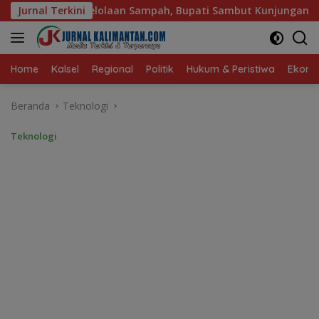
Langsung
pah, Bupati Sambut Kunjungan Istri Menteri LH
Jurnal Terkini
Sambut
ke
konten
Home
Kalsel
Regional
Politik
Hukum & Peristiwa
Ekonom
Beranda
Teknologi
Teknologi