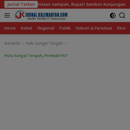
Langsung
n Sampah, Bupati Sambut Kunjungan Istri Menteri LH
Jurnal Terkini
S
ke
konten
Home
Kalsel
Regional
Politik
Hukum & Peristiwa
Ekonom
Beranda
Hulu Sungai Tengah
Hulu Sungai Tengah
,
Pemkab HST