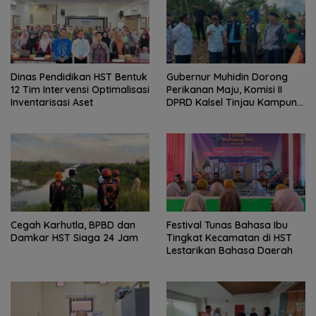
Dinas Pendidikan HST Bentuk
Gubernur Muhidin Dorong
12 Tim Intervensi Optimalisasi
Perikanan Maju, Komisi II
Inventarisasi Aset
DPRD Kalsel Tinjau Kampung
Gabus Haruan dan
Gencarkan GEMARIKAN
Cegah Karhutla, BPBD dan
Festival Tunas Bahasa Ibu
Damkar HST Siaga 24 Jam
Tingkat Kecamatan di HST
Lestarikan Bahasa Daerah