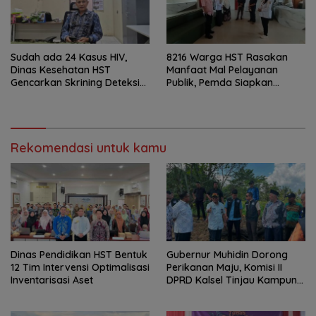
Sudah ada 24 Kasus HIV,
8216 Warga HST Rasakan
Dinas Kesehatan HST
Manfaat Mal Pelayanan
Gencarkan Skrining Deteksi
Publik, Pemda Siapkan
Dini
Antrean Online
Rekomendasi untuk kamu
Dinas Pendidikan HST Bentuk
Gubernur Muhidin Dorong
12 Tim Intervensi Optimalisasi
Perikanan Maju, Komisi II
Inventarisasi Aset
DPRD Kalsel Tinjau Kampung
Gabus Haruan dan
Gencarkan GEMARIKAN