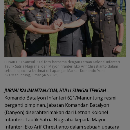
Bupati HST Samsul Rizal foto bersama dengan Letnan Kolonel Infanteri
Taufik Satria Nugraha, dan Mayor Infanteri Eko Arif Chrestianto dalam
sebuah upacara khidmat di Lapangan Markas Komando Yonif
621/Manuntung, Jumat (4/7/2025).
JURNALKALIMANTAN.COM, HULU SUNGAI TENGAH
–
Komando Batalyon Infanteri 621/Manuntung resmi
berganti pimpinan. Jabatan Komandan Batalyon
(Danyon) diserahterimakan dari Letnan Kolonel
Infanteri Taufik Satria Nugraha kepada Mayor
Infanteri Eko Arif Chrestianto dalam sebuah upacara