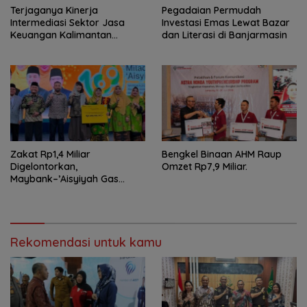
Terjaganya Kinerja
Pegadaian Permudah
Intermediasi Sektor Jasa
Investasi Emas Lewat Bazar
Keuangan Kalimantan
dan Literasi di Banjarmasin
Selatan, Mendukung
Pertumbuhan Ekonomi
Daerah
Zakat Rp1,4 Miliar
Bengkel Binaan AHM Raup
Digelontorkan,
Omzet Rp7,9 Miliar.
Maybank–’Aisyiyah Gas
Pemberdayaan Perempuan
Rekomendasi untuk kamu