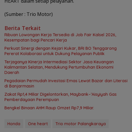
HEART dalam setiap pelayanan.
(Sumber : Trio Motor)
Berita Terkait
Ribuan Lowongan Kerja Tersedia di Job Fair Kalsel 2026,
Kesempatan bagi Pencari Kerja
Perkuat Sinergi dengan Kejari Kukar, BRI BO Tenggarong
Pererat Kolaborasi untuk Dukung Pelayanan Publik
Terjaganya Kinerja Intermediasi Sektor Jasa Keuangan
Kalimantan Selatan, Mendukung Pertumbuhan Ekonomi
Daerah
Pegadaian Permudah Investasi Emas Lewat Bazar dan Literasi
di Banjarmasin
Zakat Rp1,4 Miliar Digelontorkan, Maybank–’Aisyiyah Gas
Pemberdayaan Perempuan
Bengkel Binaan AHM Raup Omzet Rp7,9 Miliar.
Honda
One heart
Trio motor Palangkaraya