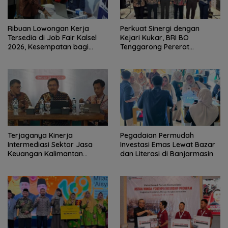
Ribuan Lowongan Kerja
Perkuat Sinergi dengan
Tersedia di Job Fair Kalsel
Kejari Kukar, BRI BO
2026, Kesempatan bagi
Tenggarong Pererat
Pencari Kerja
Kolaborasi untuk Dukung
Pelayanan Publik
Terjaganya Kinerja
Pegadaian Permudah
Intermediasi Sektor Jasa
Investasi Emas Lewat Bazar
Keuangan Kalimantan
dan Literasi di Banjarmasin
Selatan, Mendukung
Pertumbuhan Ekonomi
Daerah