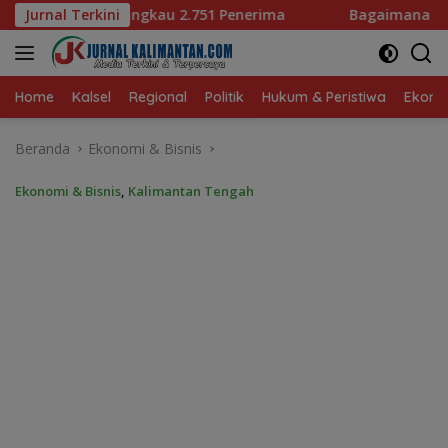
Langsung
1 Penerima
Jurnal Terkini
Bagaimana KIP Hadapi Deepfake dan Hoaks
ke
konten
Home
Kalsel
Regional
Politik
Hukum & Peristiwa
Ekonom
Beranda
Ekonomi & Bisnis
Ekonomi & Bisnis
,
Kalimantan Tengah