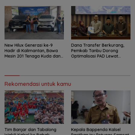
Gelar
New Hilux Generasi ke-9
Dana Transfer Berkurang,
Hadir di Kalimantan, Bawa
Pemkab Tanbu Dorong
Mesin 201 Tenaga Kuda dan
Optimalisasi PAD Lewat
Teknologi Lebih Canggih
Perubahan Perda Pajak dan
Retribusi
Rekomendasi untuk kamu
Tim Banjar dan Tabalong
Kepala Bappenda Kalsel