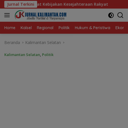
Langsung
Kebijakan Kesejahteraan Rakyat
Jurnal Terkini
Baru 10 Persen, Aktiva
ke
konten
Home
Kalsel
Regional
Politik
Hukum & Peristiwa
Ekonom
Beranda
Kalimantan Selatan
Kalimantan Selatan
,
Politik