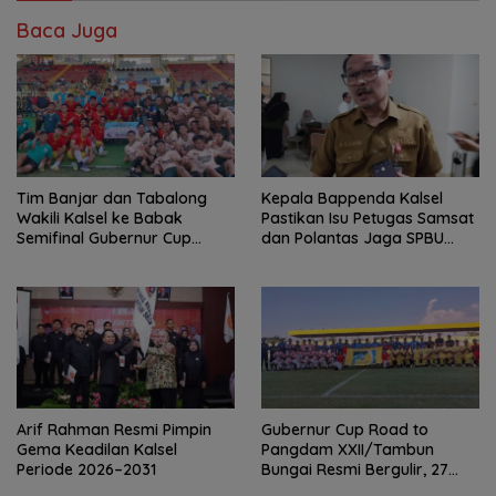
Baca Juga
Tim Banjar dan Tabalong
Kepala Bappenda Kalsel
Wakili Kalsel ke Babak
Pastikan Isu Petugas Samsat
Semifinal Gubernur Cup
dan Polantas Jaga SPBU
Road to Pangdam
Mulai 1 Agustus Adalah Hoaks
XXII/Tambun Bungai
Arif Rahman Resmi Pimpin
Gubernur Cup Road to
Gema Keadilan Kalsel
Pangdam XXII/Tambun
Periode 2026–2031
Bungai Resmi Bergulir, 27
Tim Kalsel-Kalteng Berebut