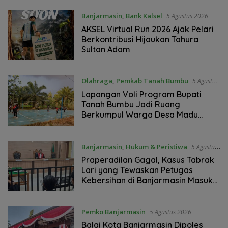
Banjarmasin
,
Bank Kalsel
5 Agustus 2026
AKSEL Virtual Run 2026 Ajak Pelari
Berkontribusi Hijaukan Tahura
Sultan Adam
Olahraga
,
Pemkab Tanah Bumbu
5 Agustus
2026
Lapangan Voli Program Bupati
Tanah Bumbu Jadi Ruang
Berkumpul Warga Desa Madu
Retno
Banjarmasin
,
Hukum & Peristiwa
5 Agustus
2026
Praperadilan Gagal, Kasus Tabrak
Lari yang Tewaskan Petugas
Kebersihan di Banjarmasin Masuk
Tahap Persidangan
Pemko Banjarmasin
5 Agustus 2026
Balai Kota Banjarmasin Dipoles