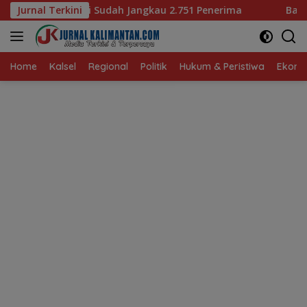
Langsung
 Jangkau 2.751 Penerima
Jurnal Terkini
Bagaimana KIP Hadapi Deepf
ke
konten
Home
Kalsel
Regional
Politik
Hukum & Peristiwa
Ekonom