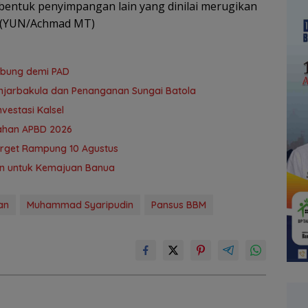
 bentuk penyimpangan lain yang dinilai merugikan
. (YUN/Achmad MT)
ubung demi PAD
 Banjarbakula dan Penanganan Sungai Batola
vestasi Kalsel
ubahan APBD 2026
Target Rampung 10 Agustus
n untuk Kemajuan Banua ‎
an
Muhammad Syaripudin
Pansus BBM