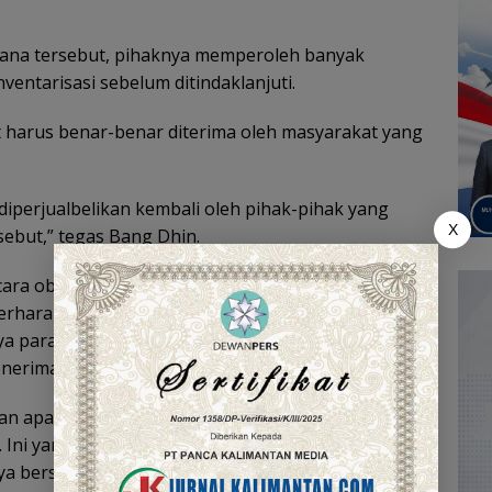
rdana tersebut, pihaknya memperoleh banyak
ventarisasi sebelum ditindaklanjuti.
 harus benar-benar diterima oleh masyarakat yang
diperjualbelikan kembali oleh pihak-pihak yang
X
sebut,” tegas Bang Dhin.
ra objektif tanpa kepentingan tertentu. Melalui
erharap dapat menghasilkan rekomendasi yang
a para sopir, nelayan, petani, pelaku UMKM, dan
nerima subsidi.
kan apa yang menjadi haknya, pertumbuhan
 Ini yang akan kami urai satu per satu. Ke depan,
a bersifat administratif, tetapi benar-benar dapat