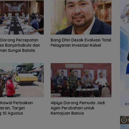
II Dorong Percepatan
‎Bang Dhin Desak Evaluasi Total
sasi Banjarbakula dan
Pelayanan Investasi Kalsel
nan Sungai Batola
I Kawal Perbaikan
‎Alpiya Dorong Pemuda Jadi
teran, Target
Agen Perubahan untuk
 10 Agustus
Kemajuan Banua ‎