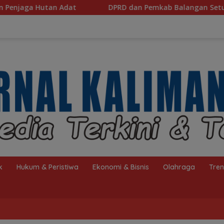
DPRD dan Pemkab Balangan Setujui Raperda Perubahan AP
k
Hukum & Peristiwa
Ekonomi & Bisnis
Olahraga
Tre