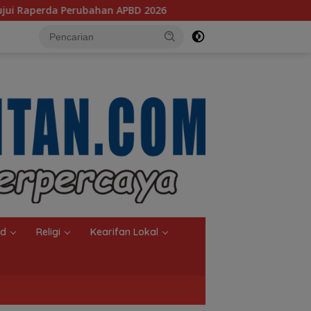
BD 2026
‎Komisi III Dorong Percepatan Revitalisasi Ba
nd
Religi
Kearifan Lokal