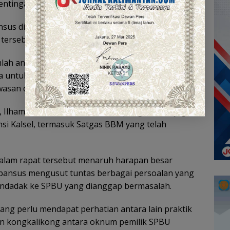
ntingan,” katanya.
nsus direncanakan berlangsung selama satu bulan.
 tersebut dapat diperpanjang hingga enam bulan.
umlah anggota pansus, termasuk Wakil Ketua Pansus
nya untuk bersama-sama memperjuangkan
san distribusi BBM bersubsidi.
a, Ilham Noor, menilai komitmen pengawasan juga
si Kalsel, termasuk Satgas BBM yang telah
ir dalam rapat tersebut menaruh harapan besar
pansus mengusut tuntas berbagai persoalan yang
 mendadak ke SPBU yang dianggap bermasalah.
ang perlu mendapat perhatian antara lain praktik
aan kongkalikong antara oknum pemilik SPBU