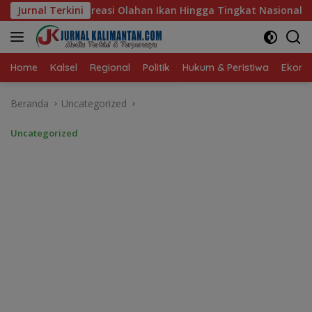
Langsung
 Ikan Hingga Tingkat Nasional Pada Lomba Masak Serba Ikan
Jurnal Terkini
ke
konten
Home
Kalsel
Regional
Politik
Hukum & Peristiwa
Ekonom
Beranda
Uncategorized
Uncategorized