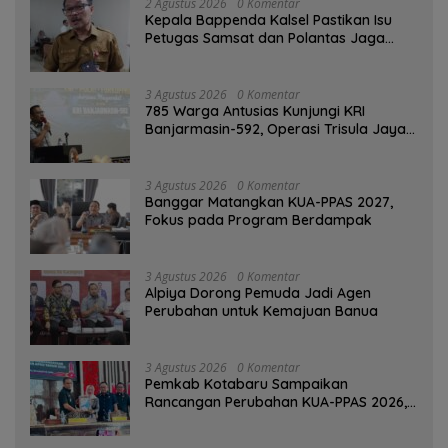
2 Agustus 2026
0 Komentar
Kepala Bappenda Kalsel Pastikan Isu
Petugas Samsat dan Polantas Jaga
SPBU Mulai 1 Agustus Adalah Hoaks
3 Agustus 2026
0 Komentar
785 Warga Antusias Kunjungi KRI
Banjarmasin-592, Operasi Trisula Jaya
Tinggalkan Kesan di Kotabaru
3 Agustus 2026
0 Komentar
‎Banggar Matangkan KUA-PPAS 2027,
Fokus pada Program Berdampak
3 Agustus 2026
0 Komentar
‎Alpiya Dorong Pemuda Jadi Agen
Perubahan untuk Kemajuan Banua ‎
3 Agustus 2026
0 Komentar
Pemkab Kotabaru Sampaikan
Rancangan Perubahan KUA-PPAS 2026,
PAD Diproyeksi Rp557,7 Miliar