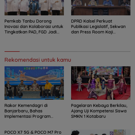
Pemkab Tanbu Dorong
‎DPRD Kalsel Perkuat
Inovasi dan Kolaborasi untuk
Publikasi Legislatif, Sekwan
Tingkatkan PAD, FGD Jadi
dan Press Room Kaji
Ruang Rumuskan Strategi
Banding ke Yogyakarta
Baru
Rekomendasi untuk kamu
Rakor Kemendagri di
Pagelaran Kebaya Berkilau,
Banjarbaru, Bahas
Ajang Uji Kompetensi Siswa
Implementasi Program
SMKN 1 Kotabaru
Prioritas Presiden
POCO X7 5G & POCO M7 Pro