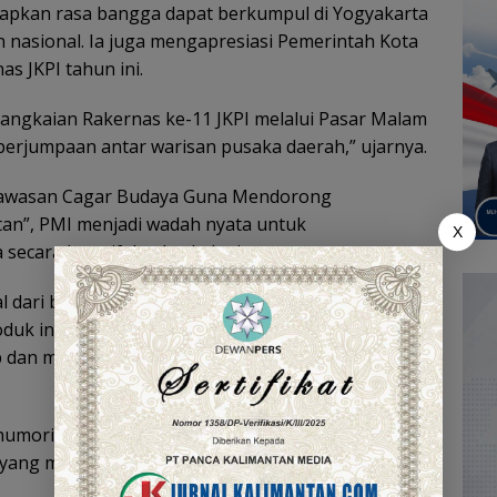
pkan rasa bangga dapat berkumpul di Yogyakarta
 nasional. Ia juga mengapresiasi Pemerintah Kota
s JKPI tahun ini.
a rangkaian Rakernas ke-11 JKPI melalui Pasar Malam
perjumpaan antar warisan pusaka daerah,” ujarnya.
Kawasan Cagar Budaya Guna Mendorong
an”, PMI menjadi wadah nyata untuk
X
ecara kreatif dan berkelanjutan.
l dari berbagai daerah. Ada batik, sasirangan,
duk inovatif berbasis budaya. Ini bukti bahwa
up dan mampu menjadi motor penggerak ekonomi
humoris, Yamin juga mengajak para pengunjung
ang mengisi stan-stan pameran.