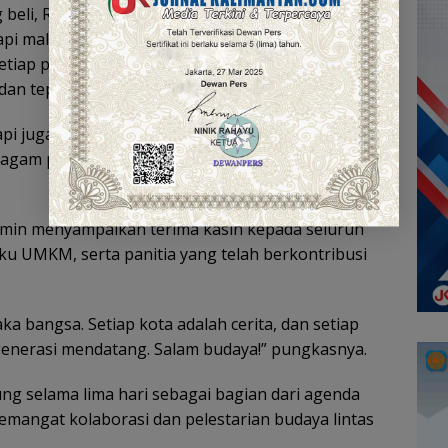
g beli, Rohana-rombongan hanya nanya, atau
pi malam ini saya ajak kita semua jadi Robeli-
tiap produk di sini adalah karya UMKM yang patut
 dan tepuk tangan pengunjung.
 tapi juga media untuk mempererat keberagaman
agam pertunjukan seni dari berbagai daerah turut
amin menyampaikan terima kasih kepada seluruh
ku UMKM, serta panitia yang telah berkontribusi
 bangsa. Setiap kota adalah cerita, dan setiap
generasi mendatang. Salam budaya!” pungkasnya.
g selama lima hari sebagai bagian dari agenda
mangat kolaborasi dan pelestarian budaya lintas