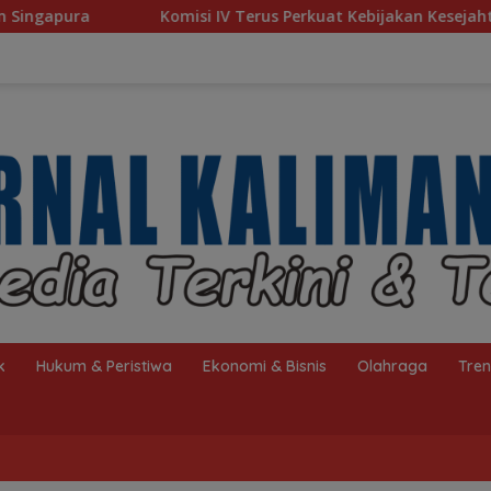
 IV Terus Perkuat Kebijakan Kesejahteraan Rakyat
Baru
k
Hukum & Peristiwa
Ekonomi & Bisnis
Olahraga
Tre