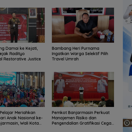
ng Damai ke Kejati,
Bambang Heri Purnama
ejak Radityo
Ingatkan Warga Selektif Pilih
 Restorative Justice
Travel Umrah
Pelajar Meriahkan
Pemkot Banjarmasin Perkuat
ari Anak Nasional ke-
Manajemen Risiko dan
njarmasin, Wali Kota
Pengendalian Gratifikasi Cegah
judkan Generasi Emas
Korupsi