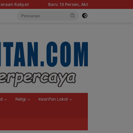
 10 Persen, Aktivasi IKD Banjarmasin Didorong Tuntas 90 Perse
nd
Religi
Kearifan Lokal