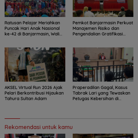
Ratusan Pelajar Meriahkan
Pemkot Banjarmasin Perkuat
Puncak Hari Anak Nasional
Manajemen Risiko dan
ke-42 di Banjarmasin, Wali
Pengendalian Gratifikasi
Kota Ajak Wujudkan
Cegah Korupsi
Generasi Emas
AKSEL Virtual Run 2026 Ajak
Praperadilan Gagal, Kasus
Pelari Berkontribusi Hijaukan
Tabrak Lari yang Tewaskan
Tahura Sultan Adam
Petugas Kebersihan di
Banjarmasin Masuk Tahap
Persidangan
Rekomendasi untuk kamu