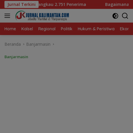
Langsung
Penerima
Jurnal Terkini
Bagaimana KIP Hadapi Deepfake dan Hoaks?
ke
konten
Home
Kalsel
Regional
Politik
Hukum & Peristiwa
Ekonom
Beranda
Banjarmasin
Banjarmasin