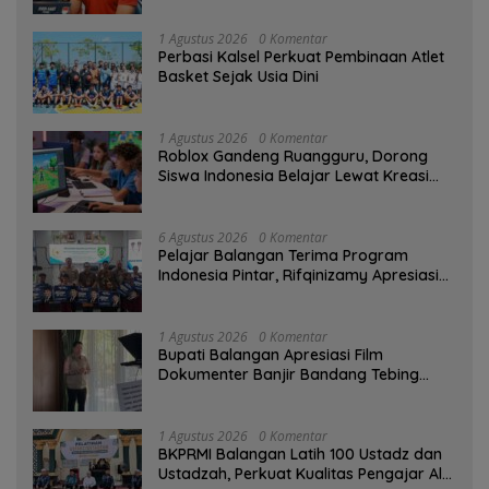
1 Agustus 2026
0 Komentar
Perbasi Kalsel Perkuat Pembinaan Atlet
Basket Sejak Usia Dini
1 Agustus 2026
0 Komentar
Roblox Gandeng Ruangguru, Dorong
Siswa Indonesia Belajar Lewat Kreasi
Digital
6 Agustus 2026
0 Komentar
Pelajar Balangan Terima Program
Indonesia Pintar, Rifqinizamy Apresiasi
Komitmen Pemkab
1 Agustus 2026
0 Komentar
Bupati Balangan Apresiasi Film
Dokumenter Banjir Bandang Tebing
Tinggi sebagai Media Edukasi
1 Agustus 2026
0 Komentar
BKPRMI Balangan Latih 100 Ustadz dan
Ustadzah, Perkuat Kualitas Pengajar Al-