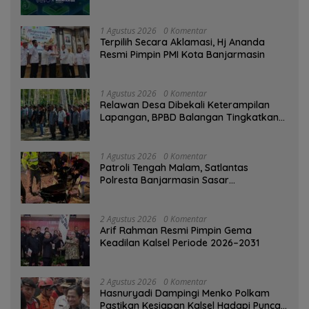
Ditinggalkan Saat Bermasalah
1 Agustus 2026
0 Komentar
‎Terpilih Secara Aklamasi, Hj Ananda
Resmi Pimpin PMI Kota Banjarmasin
1 Agustus 2026
0 Komentar
Relawan Desa Dibekali Keterampilan
Lapangan, BPBD Balangan Tingkatkan
Kesiapsiagaan Bencana
1 Agustus 2026
0 Komentar
Patroli Tengah Malam, Satlantas
Polresta Banjarmasin Sasar
Pelanggaran dan Balap Liar
2 Agustus 2026
0 Komentar
Arif Rahman Resmi Pimpin Gema
Keadilan Kalsel Periode 2026–2031
2 Agustus 2026
0 Komentar
Hasnuryadi Dampingi Menko Polkam
Pastikan Kesiapan Kalsel Hadapi Puncak