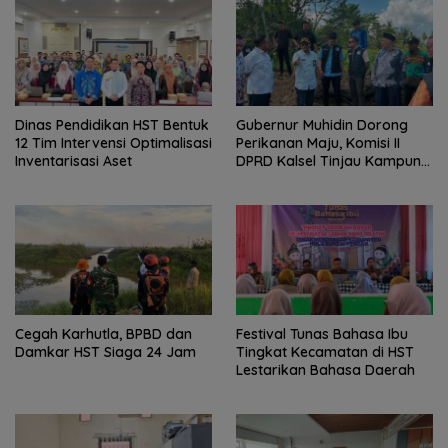
Dinas Pendidikan HST Bentuk
Gubernur Muhidin Dorong
12 Tim Intervensi Optimalisasi
Perikanan Maju, Komisi II
Inventarisasi Aset
DPRD Kalsel Tinjau Kampung
Gabus Haruan dan
Gencarkan GEMARIKAN
Cegah Karhutla, BPBD dan
Festival Tunas Bahasa Ibu
Damkar HST Siaga 24 Jam
Tingkat Kecamatan di HST
Lestarikan Bahasa Daerah