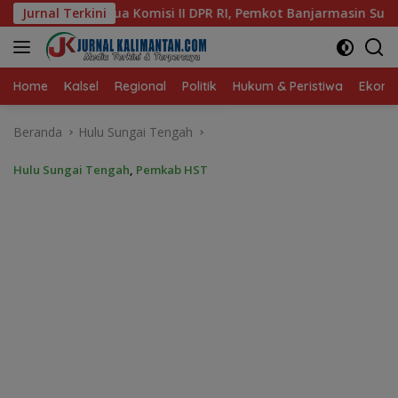
Langsung
 RI, Pemkot Banjarmasin Suguhkan Cita Rasa Khas Banjar
Jurnal Terkini
ke
konten
Home
Kalsel
Regional
Politik
Hukum & Peristiwa
Ekonom
Beranda
Hulu Sungai Tengah
Hulu Sungai Tengah
,
Pemkab HST