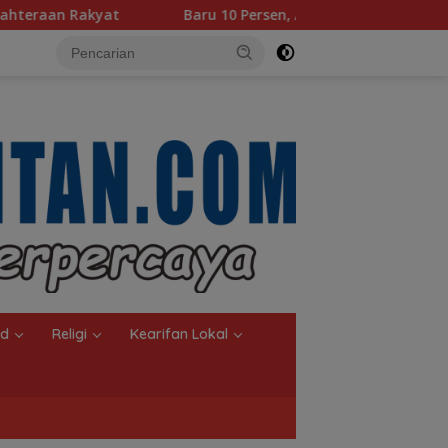
ru 10 Persen, Aktivasi IKD Banjarmasin Didorong Tuntas 90 Per
nd
Religi
Kearifan Lokal