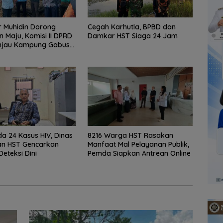
 Muhidin Dorong
Cegah Karhutla, BPBD dan
n Maju, Komisi II DPRD
Damkar HST Siaga 24 Jam
injau Kampung Gabus
dan Gencarkan
KAN
a 24 Kasus HIV, Dinas
8216 Warga HST Rasakan
an HST Gencarkan
Manfaat Mal Pelayanan Publik,
Deteksi Dini
Pemda Siapkan Antrean Online