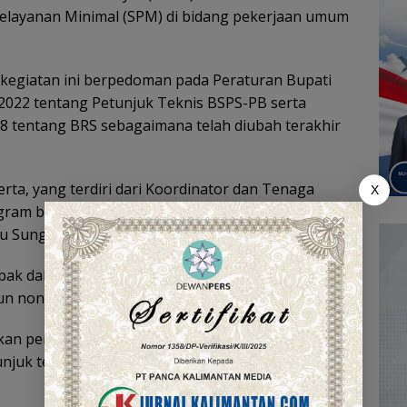
Pelayanan Minimal (SPM) di bidang pekerjaan umum
 kegiatan ini berpedoman pada Peraturan Bupati
022 tentang Petunjuk Teknis BSPS-PB serta
 tentang BRS sebagaimana telah diubah terakhir
erta, yang terdiri dari Koordinator dan Tenaga
X
ogram bantuan perumahan dan sanitasi di
 Sungai Tengah,” Ujar Sa’dianoor
mbak dalam mendampingi masyarakat penerima
n non-kumuh, serta daerah terdampak bencana.
ikan pemahaman yang utuh kepada para fasilitator
njuk teknis pelaksanaan kegiatan BSPS-PB dan