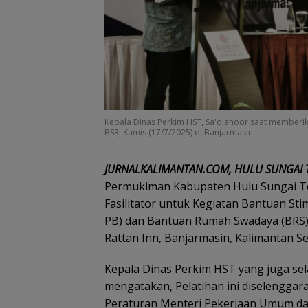
Kepala Dinas Perkim HST, Sa'dianoor saat memberik
BSR, Kamis (17/7/2025) di Banjarmasin
JURNALKALIMANTAN.COM, HULU SUNGAI
Permukiman Kabupaten Hulu Sungai Te
Fasilitator untuk Kegiatan Bantuan S
PB) dan Bantuan Rumah Swadaya (BRS) 
Rattan Inn, Banjarmasin, Kalimantan Se
Kepala Dinas Perkim HST yang juga sel
mengatakan, Pelatihan ini diselenggara
Peraturan Menteri Pekerjaan Umum d