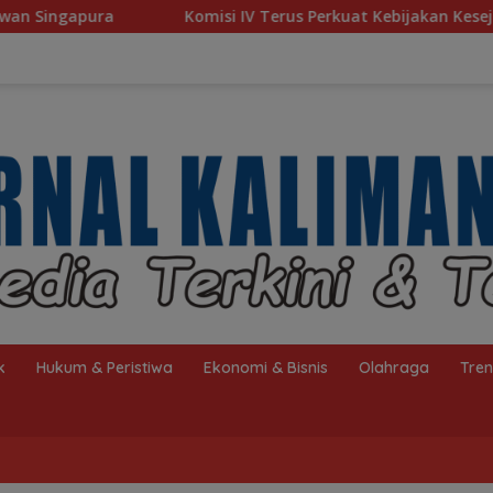
i IV Terus Perkuat Kebijakan Kesejahteraan Rakyat
Ba
k
Hukum & Peristiwa
Ekonomi & Bisnis
Olahraga
Tre