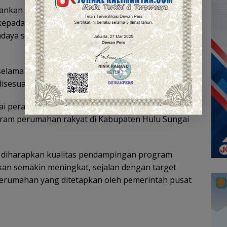
ankan tugas dengan baik di lapangan,
kepada masyarakat, serta mendampingi
a secara tepat sasaran dan sesuai regulasi,”
f selama satu hari dengan metode penyampaian
disesuaikan dengan kondisi riil di lapangan.
gai perangkat teknis dan informasi terbaru agar
am perumahan rakyat di Kabupaten Hulu Sungai
, diharapkan kualitas pendampingan program
an semakin meningkat, sejalan dengan target
erumahan yang ditetapkan oleh pemerintah pusat