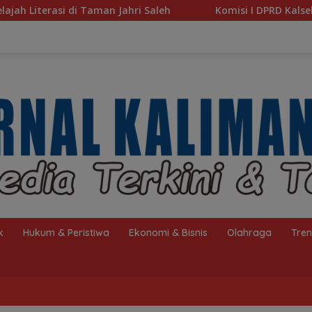
aleh
Komisi I DPRD Kalsel Dorong Pembenahan AMKS H
k
Hukum & Peristiwa
Ekonomi & Bisnis
Olahraga
Tre