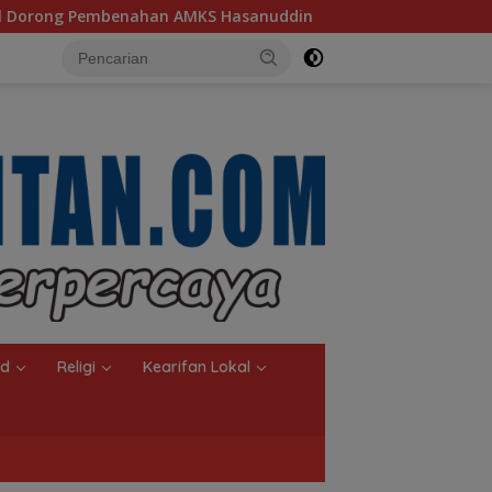
asanuddin
Ketua TP PKK Kalsel, Dorong Kreasi Olahan 
nd
Religi
Kearifan Lokal