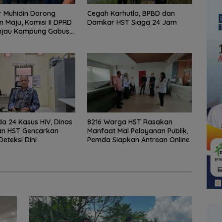
 Muhidin Dorong
Cegah Karhutla, BPBD dan
n Maju, Komisi II DPRD
Damkar HST Siaga 24 Jam
injau Kampung Gabus
dan Gencarkan
KAN
a 24 Kasus HIV, Dinas
8216 Warga HST Rasakan
an HST Gencarkan
Manfaat Mal Pelayanan Publik,
Deteksi Dini
Pemda Siapkan Antrean Online