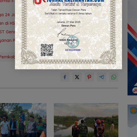
omisi II DPRD Kalsel Tinjau Kampung Gabus Haruan dan
ga 24 Jam
an di HST Lestarikan Bahasa Daerah
T Gencarkan Skrining Deteksi Dini
anan Publik, Pemda Siapkan Antrean Online
Pemkab HST