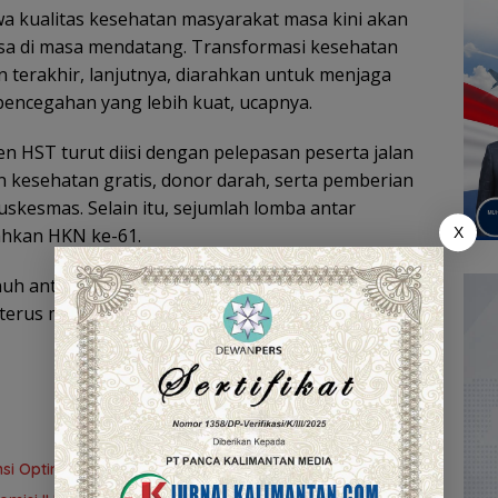
a kualitas kesehatan masyarakat masa kini akan
 di masa mendatang. Transformasi kesehatan
n terakhir, lanjutnya, diarahkan untuk menjaga
pencegahan yang lebih kuat, ucapnya.
 HST turut diisi dengan pelepasan peserta jalan
n kesehatan gratis, donor darah, serta pemberian
kesmas. Selain itu, sejumlah lomba antar
X
ahkan HKN ke-61.
enuh antusiasme, mencerminkan komitmen
erus meningkatkan kualitas layanan kesehatan
i Optimalisasi Inventarisasi Aset