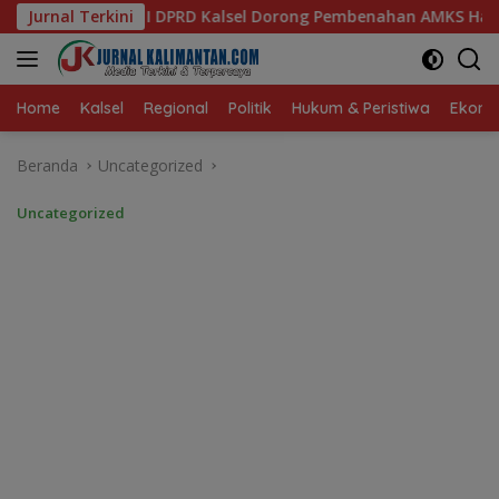
Langsung
sel Dorong Pembenahan AMKS Hasanuddin
Jurnal Terkini
Ketua TP PKK 
ke
konten
Home
Kalsel
Regional
Politik
Hukum & Peristiwa
Ekonom
Beranda
Uncategorized
Uncategorized