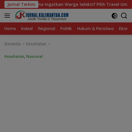
Langsung
arga Selektif Pilih Travel Umrah
Jurnal Terkini
ke
konten
Home
Kalsel
Regional
Politik
Hukum & Peristiwa
Ekonom
Beranda
Kesehatan
Kesehatan
,
Nasional