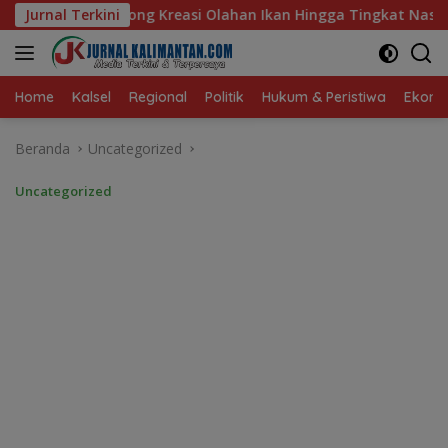
Langsung
 Olahan Ikan Hingga Tingkat Nasional Pada Lomba Masak Serba 
Jurnal Terkini
ke
konten
Home
Kalsel
Regional
Politik
Hukum & Peristiwa
Ekonom
Beranda
Uncategorized
Uncategorized