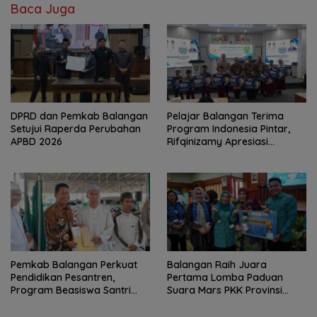
Baca Juga
DPRD dan Pemkab Balangan
Pelajar Balangan Terima
Setujui Raperda Perubahan
Program Indonesia Pintar,
APBD 2026
Rifqinizamy Apresiasi
Komitmen Pemkab
Pemkab Balangan Perkuat
Balangan Raih Juara
Pendidikan Pesantren,
Pertama Lomba Paduan
Program Beasiswa Santri
Suara Mars PKK Provinsi
Sudah Jangkau 2.751
Kalsel
Penerima