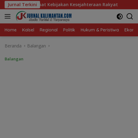
Langsung
akan Kesejahteraan Rakyat
Jurnal Terkini
Baru 10 Persen, Aktivasi IK
ke
konten
Home
Kalsel
Regional
Politik
Hukum & Peristiwa
Ekonom
Beranda
Balangan
Balangan