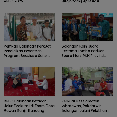
APBD 2026
Rifqinizamy Apresiasi
Komitmen Pemkab
Pemkab Balangan Perkuat
Balangan Raih Juara
Pendidikan Pesantren,
Pertama Lomba Paduan
Program Beasiswa Santri
Suara Mars PKK Provinsi
Sudah Jangkau 2.751
Kalsel
Penerima
BPBD Balangan Petakan
Perkuat Keselamatan
Jalur Evakuasi di Enam Desa
Wisatawan, Pokdarwis
Rawan Banjir Bandang
Balangan Jalani Pelatihan
Penyelamatan