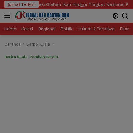
Langsung
n Hingga Tingkat Nasional Pada Lomba Masak Serba Ikan
Jurnal Terkini
ke
konten
Home
Kalsel
Regional
Politik
Hukum & Peristiwa
Ekonom
Beranda
Barito Kuala
Barito Kuala
,
Pemkab Batola