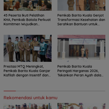
45 Peserta Ikuti Pelatihan
Pemkab Barito Kuala Genjot
KHA, Pemkab Batola Perkuat
Transformasi Kesehatan dan
Komitmen Wujudkan
Serahkan Bantuan untuk
Kabupaten Layak Anak
Petani
Prestasi MTQ Meningkat,
Pemkab Barito Kuala
Pemkab Barito Kuala Ganjar
Peringati Harganas 2026,
Kafilah dengan Insentif dan
Tekankan Peran Ayah dalam
Bonus Umrah
Ketahanan Keluarga
Rekomendasi untuk kamu