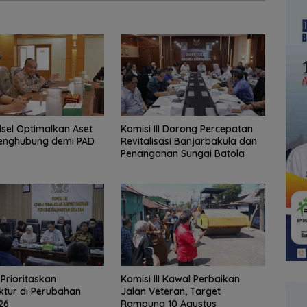
lsel Optimalkan Aset
‎Komisi III Dorong Percepatan
enghubung demi PAD
Revitalisasi Banjarbakula dan
Penanganan Sungai Batola
I Prioritaskan
Komisi III Kawal Perbaikan
uktur di Perubahan
Jalan Veteran, Target
26
Rampung 10 Agustus