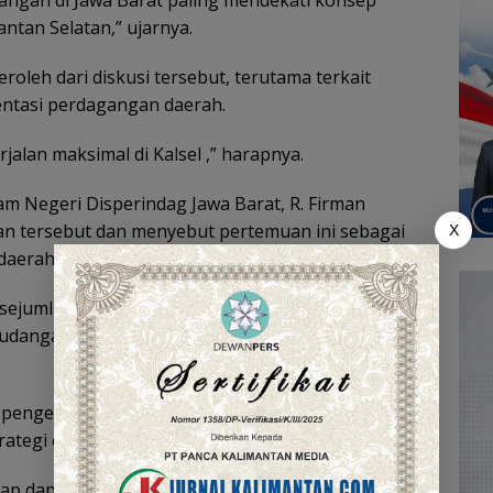
agangan di Jawa Barat paling mendekati konsep
ntan Selatan,” ujarnya.
oleh dari diskusi tersebut, terutama terkait
entasi perdagangan daerah.
jalan maksimal di Kalsel ,” harapnya.
am Negeri Disperindag Jawa Barat, R. Firman
n tersebut dan menyebut pertemuan ini sebagai
X
daerah.
sejumlah poin strategis seperti pengendalian
dangan, operasi pasar terintegrasi, serta strategi
ari pengelolaan bahan pokok, pemanfaatan
ategi ekspor,” jelas Firman.
rharap dapat menyusun Raperda Penyelenggaraan