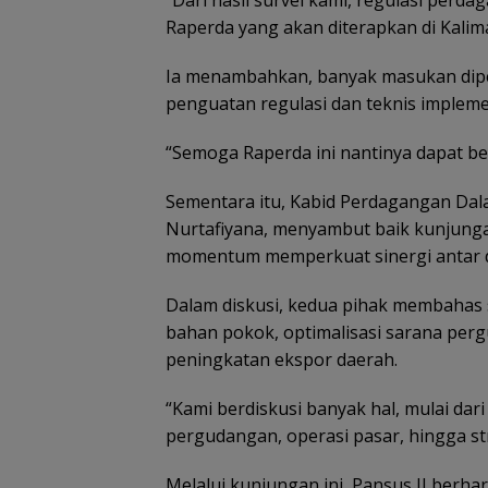
“Dari hasil survei kami, regulasi perd
Raperda yang akan diterapkan di Kalima
‎Ia menambahkan, banyak masukan diper
penguatan regulasi dan teknis implem
“Semoga Raperda ini nantinya dapat ber
‎Sementara itu, Kabid Perdagangan Dal
Nurtafiyana, menyambut baik kunjunga
momentum memperkuat sinergi antar 
‎Dalam diskusi, kedua pihak membahas 
bahan pokok, optimalisasi sarana pergu
peningkatan ekspor daerah.
‎“Kami berdiskusi banyak hal, mulai d
pergudangan, operasi pasar, hingga str
‎Melalui kunjungan ini, Pansus II be