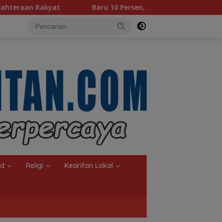
Baru 10 Persen, Aktivasi IKD Banjarmasin Didorong Tuntas 90 P
nd
Religi
Kearifan Lokal