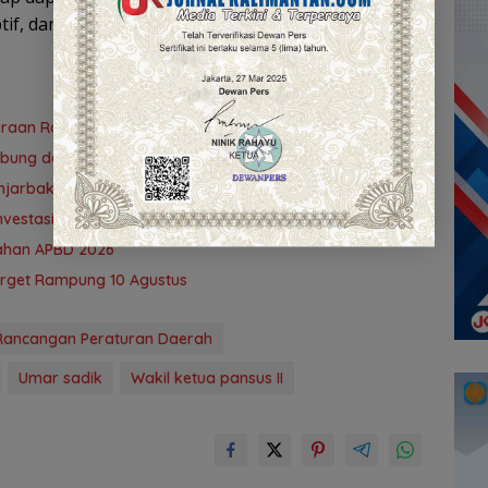
tif, dan mampu menjawab tantangan pasar
teraan Rakyat
ubung demi PAD
 Banjarbakula dan Penanganan Sungai Batola
vestasi Kalsel
ubahan APBD 2026
Target Rampung 10 Agustus
Rancangan Peraturan Daerah
Umar sadik
Wakil ketua pansus II