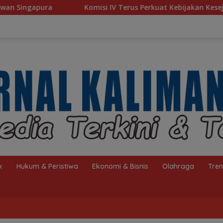
misi IV Terus Perkuat Kebijakan Kesejahteraan Rakyat
k
Hukum & Peristiwa
Ekonomi & Bisnis
Olahraga
Tre