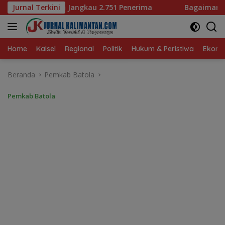
Langsung
751 Penerima
Jurnal Terkini
Bagaimana KIP Hadapi Deepfake dan Hoa
ke
konten
Home
Kalsel
Regional
Politik
Hukum & Peristiwa
Ekonom
Beranda
Pemkab Batola
Pemkab Batola