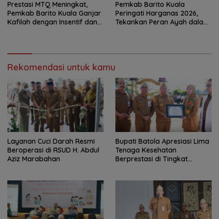
Prestasi MTQ Meningkat,
Pemkab Barito Kuala
Pemkab Barito Kuala Ganjar
Peringati Harganas 2026,
Kafilah dengan Insentif dan
Tekankan Peran Ayah dalam
Bonus Umrah
Ketahanan Keluarga
Rekomendasi untuk kamu
Layanan Cuci Darah Resmi
Bupati Batola Apresiasi Lima
Beroperasi di RSUD H. Abdul
Tenaga Kesehatan
Aziz Marabahan
Berprestasi di Tingkat
Provinsi