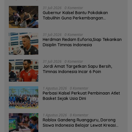
31 Juli 2026
0 Komentar
Gubernur Kalsel Bantu Pokdakan
Tabulihin Guna Perkembangan
Kampung Papuyu
31 Juli 2026
0 Komentar
Herdman Redam Euforia,Siap Tekankan
Disiplin Timnas Indonesia
31 Juli 2026
0 Komentar
Jordi Amat Targetkan Sapu Bersih,
Timnas Indonesia Incar 6 Poin
1 Agustus 2026
0 Komentar
Perbasi Kalsel Perkuat Pembinaan Atlet
Basket Sejak Usia Dini
1 Agustus 2026
0 Komentar
Roblox Gandeng Ruangguru, Dorong
Siswa Indonesia Belajar Lewat Kreasi
Digital