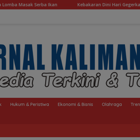
 Ikan
Kebakaran Dini Hari Gegerkan Warga Kelayan B,
k
Hukum & Peristiwa
Ekonomi & Bisnis
Olahraga
Tre