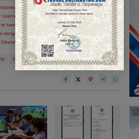
donesia Belajar Lewat Kreasi Digital
ur Username Baru di WhatsApp
rai Awet
ya dengan Sekarang?
 Diketahui
hp
Smartphone