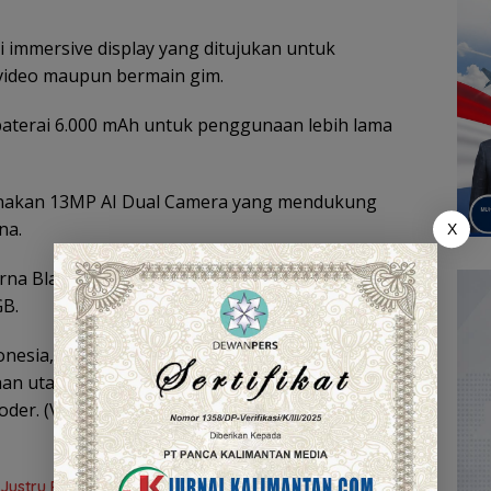
nci immersive display yang ditujukan untuk
video maupun bermain gim.
i baterai 6.000 mAh untuk penggunaan lebih lama
nakan 13MP AI Dual Camera yang mendukung
na.
X
rna Black, Gold, dan Green, serta dua varian
B.
nesia, Satryo Sidhi Rachmat, mengatakan
an utama pengguna seperti layar besar, daya
der. (Viz)
 Justru Paling Cepat Ditinggalkan Saat Bermasalah