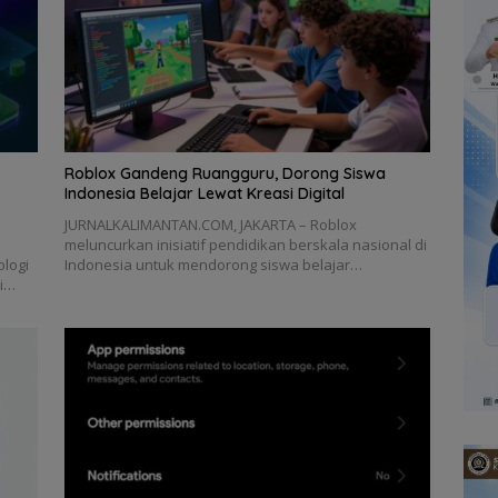
Roblox Gandeng Ruangguru, Dorong Siswa
Indonesia Belajar Lewat Kreasi Digital
JURNALKALIMANTAN.COM, JAKARTA – Roblox
meluncurkan inisiatif pendidikan berskala nasional di
logi
Indonesia untuk mendorong siswa belajar…
ki…