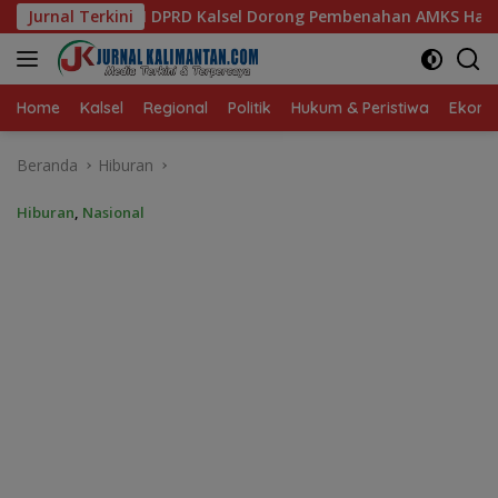
Langsung
el Dorong Pembenahan AMKS Hasanuddin
Jurnal Terkini
Ketua TP PKK K
ke
konten
Home
Kalsel
Regional
Politik
Hukum & Peristiwa
Ekonom
Beranda
Hiburan
Hiburan
,
Nasional