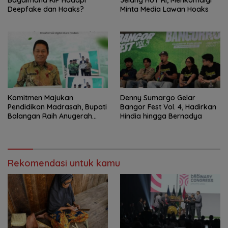
Bagaimana KIP Hadapi
Jelang HUT RI, Menkomdigi
Deepfake dan Hoaks?
Minta Media Lawan Hoaks
Komitmen Majukan
Denny Sumargo Gelar
Pendidikan Madrasah, Bupati
Bangor Fest Vol. 4, Hadirkan
Balangan Raih Anugerah
Hindia hingga Bernadya
PGM Award 2026
Rekomendasi untuk kamu