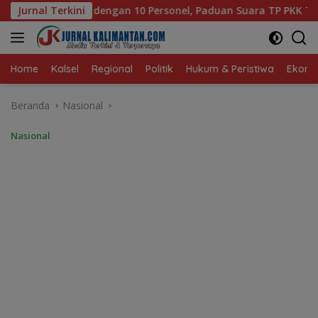
Langsung
onel, Paduan Suara TP PKK Tanah Bumbu Sabet Juara II
Jurnal Terkini
ke
konten
Home
Kalsel
Regional
Politik
Hukum & Peristiwa
Ekonom
Beranda
Nasional
Nasional