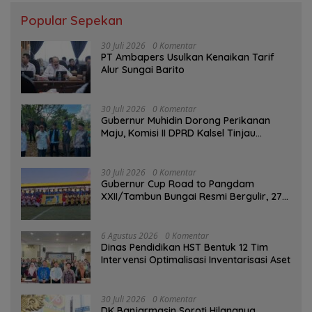
Popular Sepekan
30 Juli 2026
0 Komentar
PT Ambapers Usulkan Kenaikan Tarif
Alur Sungai Barito
30 Juli 2026
0 Komentar
Gubernur Muhidin Dorong Perikanan
Maju, Komisi II DPRD Kalsel Tinjau
Kampung Gabus Haruan dan Gencarkan
GEMARIKAN
30 Juli 2026
0 Komentar
Gubernur Cup Road to Pangdam
XXII/Tambun Bungai Resmi Bergulir, 27
Tim Kalsel-Kalteng Berebut Gelar
6 Agustus 2026
0 Komentar
Dinas Pendidikan HST Bentuk 12 Tim
Intervensi Optimalisasi Inventarisasi Aset
30 Juli 2026
0 Komentar
DK Banjarmasin Soroti Hilangnya