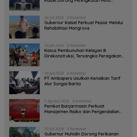
Kalsel Dorong Peningkatan Mutu
Perpustakaan Sekolah
30 Juli 2026
0 Komentar
Gubernur Kalsel Perkuat Pesisir Melalui
Rehabilitasi Mangrove
30 Juli 2026
0 Komentar
Kasus Pembunuhan Kelayan B
Direkonstruksi, Tersangka Peragakan
Aksi Penyerangan dengan Arit
30 Juli 2026
0 Komentar
PT Ambapers Usulkan Kenaikan Tarif
Alur Sungai Barito
5 Agustus 2026
0 Komentar
Pemkot Banjarmasin Perkuat
Manajemen Risiko dan Pengendalian
Gratifikasi Cegah Korupsi
30 Juli 2026
0 Komentar
Gubernur Muhidin Dorong Perikanan