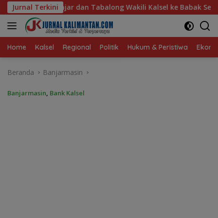
Langsung
ng Wakili Kalsel ke Babak Semifinal Gubernur Cup Road to Pa
Jurnal Terkini
ke
konten
Home
Kalsel
Regional
Politik
Hukum & Peristiwa
Ekonom
Beranda
Banjarmasin
Banjarmasin
,
Bank Kalsel