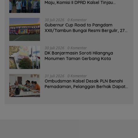
Maju, Komisi II DPRD Kalsel Tinjau
Kampung Gabus Haruan dan Gencarkan
GEMARIKAN
30 Juli 2026
0 Komentar
Gubernur Cup Road to Pangdam
XXII/Tambun Bungai Resmi Bergulir, 27
Tim Kalsel-Kalteng Berebut Gelar
30 Juli 2026
0 Komentar
DK Banjarmasin Soroti Hilangnya
Monumen Taman Gerbang Kota
31 Juli 2026
0 Komentar
Ombudsman Kalsel Desak PLN Benahi
Pemadaman, Pelanggan Berhak Dapat
Kompensasi