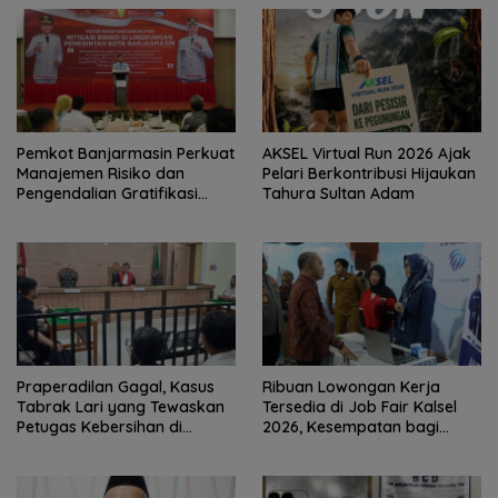
Pemkot Banjarmasin Perkuat
AKSEL Virtual Run 2026 Ajak
Manajemen Risiko dan
Pelari Berkontribusi Hijaukan
Pengendalian Gratifikasi
Tahura Sultan Adam
Cegah Korupsi
Praperadilan Gagal, Kasus
Ribuan Lowongan Kerja
Tabrak Lari yang Tewaskan
Tersedia di Job Fair Kalsel
Petugas Kebersihan di
2026, Kesempatan bagi
Banjarmasin Masuk Tahap
Pencari Kerja
Persidangan