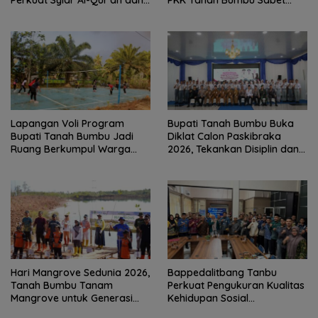
Perkuat Syiar Al-Qur’an dan
PKK Tanah Bumbu Sabet
Generasi Qurani
Juara II
Lapangan Voli Program
Bupati Tanah Bumbu Buka
Bupati Tanah Bumbu Jadi
Diklat Calon Paskibraka
Ruang Berkumpul Warga
2026, Tekankan Disiplin dan
Desa Madu Retno
Integritas
Hari Mangrove Sedunia 2026,
Bappedalitbang Tanbu
Tanah Bumbu Tanam
Perkuat Pengukuran Kualitas
Mangrove untuk Generasi
Kehidupan Sosial
Mendatang
Masyarakat