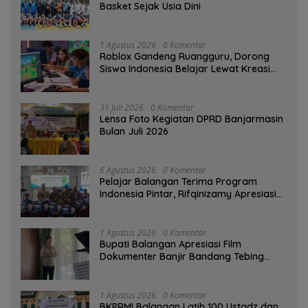
Basket Sejak Usia Dini
1 Agustus 2026
0 Komentar
Roblox Gandeng Ruangguru, Dorong
Siswa Indonesia Belajar Lewat Kreasi
Digital
31 Juli 2026
0 Komentar
Lensa Foto Kegiatan DPRD Banjarmasin
Bulan Juli 2026
6 Agustus 2026
0 Komentar
Pelajar Balangan Terima Program
Indonesia Pintar, Rifqinizamy Apresiasi
Komitmen Pemkab
1 Agustus 2026
0 Komentar
Bupati Balangan Apresiasi Film
Dokumenter Banjir Bandang Tebing
Tinggi sebagai Media Edukasi
1 Agustus 2026
0 Komentar
BKPRMI Balangan Latih 100 Ustadz dan