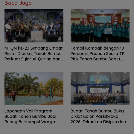
Baca Juga
MTQN ke-23 Simpang Empat
Tampil Kompak dengan 10
Resmi Dibuka, Tanah Bumbu
Personel, Paduan Suara TP
Perkuat Syiar Al-Qur’an dan
PKK Tanah Bumbu Sabet
Generasi Qurani
Juara II
Lapangan Voli Program
Bupati Tanah Bumbu Buka
Bupati Tanah Bumbu Jadi
Diklat Calon Paskibraka
Ruang Berkumpul Warga
2026, Tekankan Disiplin dan
Desa Madu Retno
Integritas