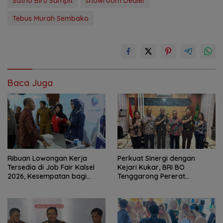
Satrio Biru Sampit
showroom Dealer
Tebus Murah Sembako
Baca Juga
Ribuan Lowongan Kerja
Perkuat Sinergi dengan
Tersedia di Job Fair Kalsel
Kejari Kukar, BRI BO
2026, Kesempatan bagi
Tenggarong Pererat
Pencari Kerja
Kolaborasi untuk Dukung
Pelayanan Publik