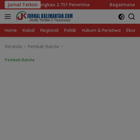
Langsung
51 Penerima
Jurnal Terkini
Bagaimana KIP Hadapi Deepfake dan Hoak
ke
konten
Home
Kalsel
Regional
Politik
Hukum & Peristiwa
Ekonom
Beranda
Pemkab Batola
Pemkab Batola