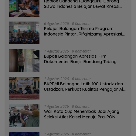
Roblox Gandeng Ruangguru, Dorong
Siswa Indonesia Belajar Lewat Kreasi
Digital
6 Agustus 2026
0 Komentar
Pelajar Balangan Terima Program
Indonesia Pintar, Rifqinizamy Apresiasi
Komitmen Pemkab
1 Agustus 2026
0 Komentar
Bupati Balangan Apresiasi Film
Dokumenter Banjir Bandang Tebing
Tinggi sebagai Media Edukasi
1 Agustus 2026
0 Komentar
BKPRMI Balangan Latih 100 Ustadz dan
Ustadzah, Perkuat Kualitas Pengajar Al-
Qur’an
1 Agustus 2026
0 Komentar
Wali Kota Cup Menembak Jadi Ajang
Seleksi Atlet Kalsel Menuju Pra-PON
1 Agustus 2026
0 Komentar