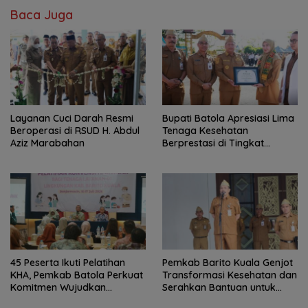
Baca Juga
Layanan Cuci Darah Resmi
Bupati Batola Apresiasi Lima
Beroperasi di RSUD H. Abdul
Tenaga Kesehatan
Aziz Marabahan
Berprestasi di Tingkat
Provinsi
45 Peserta Ikuti Pelatihan
Pemkab Barito Kuala Genjot
KHA, Pemkab Batola Perkuat
Transformasi Kesehatan dan
Komitmen Wujudkan
Serahkan Bantuan untuk
Kabupaten Layak Anak
Petani