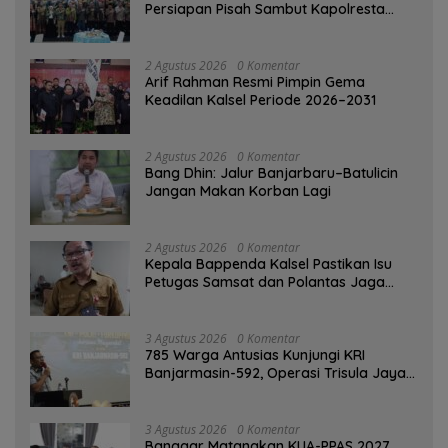
Persiapan Pisah Sambut Kapolresta
Banjarmasin
2 Agustus 2026
0 Komentar
Arif Rahman Resmi Pimpin Gema
Keadilan Kalsel Periode 2026–2031
2 Agustus 2026
0 Komentar
Bang Dhin: Jalur Banjarbaru–Batulicin
Jangan Makan Korban Lagi
2 Agustus 2026
0 Komentar
Kepala Bappenda Kalsel Pastikan Isu
Petugas Samsat dan Polantas Jaga
SPBU Mulai 1 Agustus Adalah Hoaks
3 Agustus 2026
0 Komentar
785 Warga Antusias Kunjungi KRI
Banjarmasin-592, Operasi Trisula Jaya
Tinggalkan Kesan di Kotabaru
3 Agustus 2026
0 Komentar
‎Banggar Matangkan KUA-PPAS 2027,