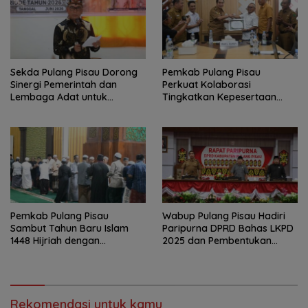
Sekda Pulang Pisau Dorong
Pemkab Pulang Pisau
Sinergi Pemerintah dan
Perkuat Kolaborasi
Lembaga Adat untuk
Tingkatkan Kepesertaan
Pembangunan Daerah
JKN-KIS
Pemkab Pulang Pisau
Wabup Pulang Pisau Hadiri
Sambut Tahun Baru Islam
Paripurna DPRD Bahas LKPD
1448 Hijriah dengan
2025 dan Pembentukan
Istighosah dan Doa Bersama
BPPD
Rekomendasi untuk kamu