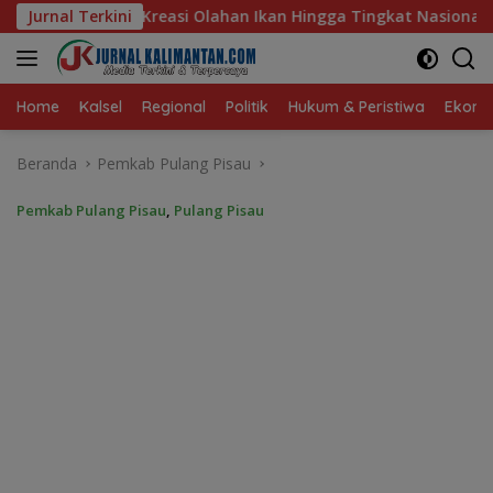
Langsung
Ikan Hingga Tingkat Nasional Pada Lomba Masak Serba Ikan
Jurnal Terkini
ke
konten
Home
Kalsel
Regional
Politik
Hukum & Peristiwa
Ekonom
Beranda
Pemkab Pulang Pisau
Pemkab Pulang Pisau
,
Pulang Pisau