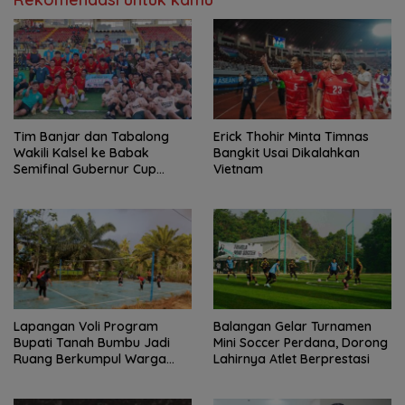
Tim Banjar dan Tabalong
Erick Thohir Minta Timnas
Wakili Kalsel ke Babak
Bangkit Usai Dikalahkan
Semifinal Gubernur Cup
Vietnam
Road to Pangdam
XXII/Tambun Bungai
Lapangan Voli Program
Balangan Gelar Turnamen
Bupati Tanah Bumbu Jadi
Mini Soccer Perdana, Dorong
Ruang Berkumpul Warga
Lahirnya Atlet Berprestasi
Desa Madu Retno