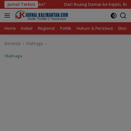
Langsung
Dari Ruang Damai ke Kejati, Rekam Jejak Radityo Mengawal Res
Jurnal Terkini
ke
konten
Home
Kalsel
Regional
Politik
Hukum & Peristiwa
Ekonom
Beranda
Olahraga
Olahraga