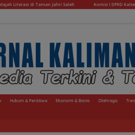
aleh
Komisi I DPRD Kalsel Dorong Pembenahan AMKS H
k
Hukum & Peristiwa
Ekonomi & Bisnis
Olahraga
Tre