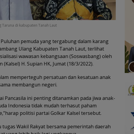
 Taruna di kabupaten Tanah Laut
Puluhan pemuda yang tergabung dalam karang
ambang Ulang Kabupaten Tanah Laut, terlihat
ialisasi wawasan kebangsaan (Soswasbang) oleh
 (Kalsel) H. Supian HK, Jumat (18/3/2022).
alam memperteguh persatuan dan kesatuan anak
sama membangun negeri.
i Pancasila ini penting ditanamkan pada jiwa anak-
muda Indonesia tidak mudah terhasut paham
,”harap politisi partai Golkar Kalsel tersebut.
 tugas Wakil Rakyat bersama pemerintah daerah
t yang lebih baik lagi,ungkapnya.