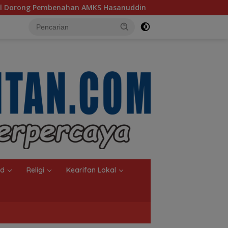
asanuddin
Ketua TP PKK Kalsel, Dorong Kreasi Olahan 
nd
Religi
Kearifan Lokal