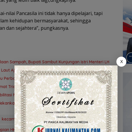
nilai Pancasila ini tidak hanya dipelajari, tapi
dalam kehidupan bermasyarakat, sehingga
an dan sejahtera”, pungkasnya.
laan Sampah, Bupati Sambut Kunjungan Istri Menteri LH
X
 Laut Ajak Generasi Muda Bijak Bermedia Sosial
jau Perbaikan PLTU Asam-Asam
at Trianto Minta Kontingen Tampil Percaya Diri
bilitasi Mangrove
ekankan ASN Harus Responsif dan Profesional
kecamatan tambang ulang
Ketua DPRD Kalsel
upian HK