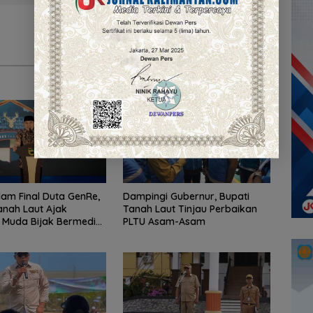
am Final Duta GenRe,
Dampingi Gubernur, Bupati
anah Laut Ajak
Tanah Laut Tinjau Perbaikan
 Muda Bijak Bermedia
PLTU Asam-Asam