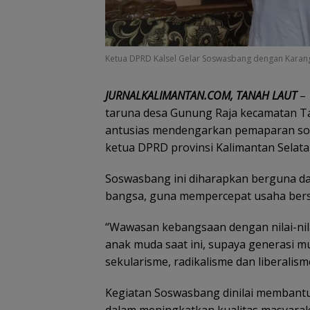
Ketua DPRD Kalsel Gelar Soswasbang dengan Karang
JURNALKALIMANTAN.COM, TANAH LAUT
– 
taruna desa Gunung Raja kecamatan T
antusias mendengarkan pemaparan sos
ketua DPRD provinsi Kalimantan Selatan
Soswasbang ini diharapkan berguna d
bangsa, guna mempercepat usaha ber
“Wawasan kebangsaan dengan nilai-nila
anak muda saat ini, supaya generasi 
sekularisme, radikalisme dan liberalisme
Kegiatan Soswasbang dinilai membantu
dalam meningkatkan kualitas masyaraka