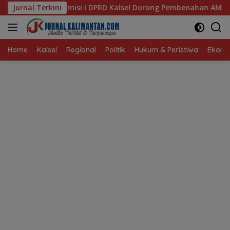
Langsung
PRD Kalsel Dorong Pembenahan AMKS Hasanuddin
Jurnal Terkini
Ketua
ke
konten
Home
Kalsel
Regional
Politik
Hukum & Peristiwa
Ekonom