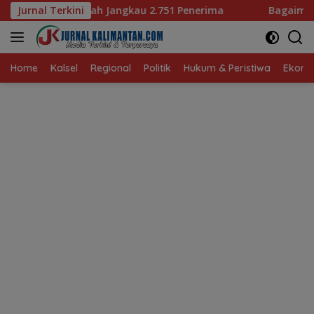
Langsung
gkau 2.751 Penerima
Jurnal Terkini
Bagaimana KIP Hadapi Deepfake d
ke
konten
Home
Kalsel
Regional
Politik
Hukum & Peristiwa
Ekonom