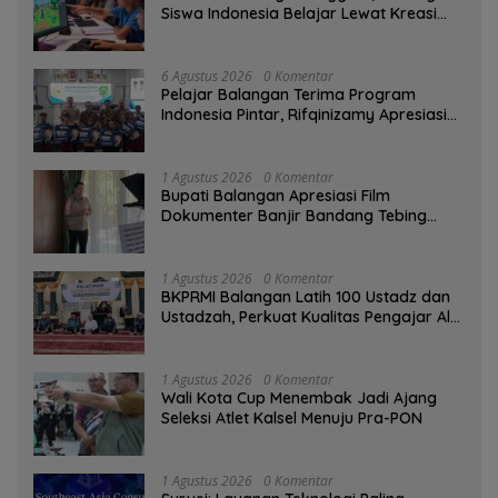
Siswa Indonesia Belajar Lewat Kreasi
Digital
6 Agustus 2026
0 Komentar
Pelajar Balangan Terima Program
Indonesia Pintar, Rifqinizamy Apresiasi
Komitmen Pemkab
1 Agustus 2026
0 Komentar
Bupati Balangan Apresiasi Film
Dokumenter Banjir Bandang Tebing
Tinggi sebagai Media Edukasi
1 Agustus 2026
0 Komentar
BKPRMI Balangan Latih 100 Ustadz dan
Ustadzah, Perkuat Kualitas Pengajar Al-
Qur’an
1 Agustus 2026
0 Komentar
Wali Kota Cup Menembak Jadi Ajang
Seleksi Atlet Kalsel Menuju Pra-PON
1 Agustus 2026
0 Komentar