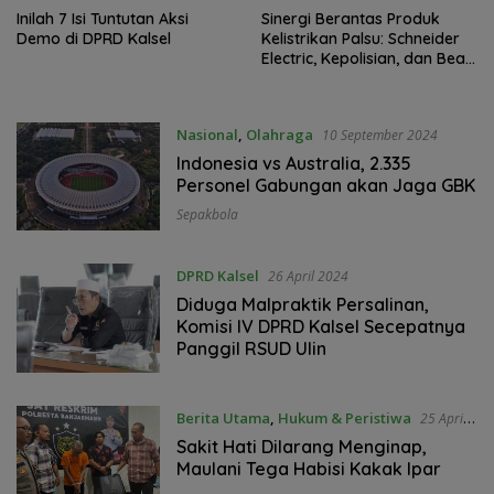
Inilah 7 Isi Tuntutan Aksi
Sinergi Berantas Produk
Demo di DPRD Kalsel
Kelistrikan Palsu: Schneider
Electric, Kepolisian, dan Bea
Cukai Perkuat Kolaborasi
Nasional
,
Olahraga
10 September 2024
Indonesia vs Australia, 2.335
Personel Gabungan akan Jaga GBK
Sepakbola
DPRD Kalsel
26 April 2024
Diduga Malpraktik Persalinan,
Komisi IV DPRD Kalsel Secepatnya
Panggil RSUD Ulin
Berita Utama
,
Hukum & Peristiwa
25 April
2024
Sakit Hati Dilarang Menginap,
Maulani Tega Habisi Kakak Ipar