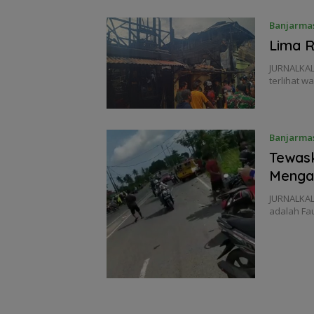
Banjarma
Lima 
JURNALKAL
terlihat 
Banjarma
Tewask
Menga
JURNALKAL
adalah Fau