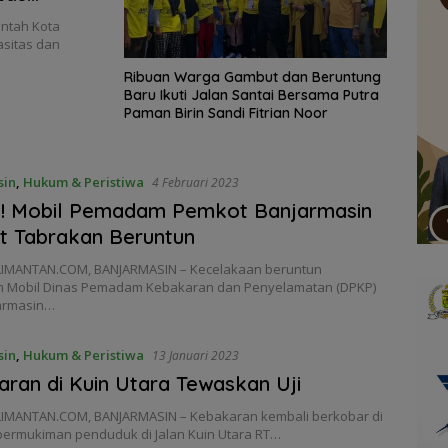
ntah Kota
sitas dan
Ribuan Warga Gambut dan Beruntung
Baru Ikuti Jalan Santai Bersama Putra
Paman Birin Sandi Fitrian Noor
sin
,
Hukum & Peristiwa
4 Februari 2023
! Mobil Pemadam Pemkot Banjarmasin
at Tabrakan Beruntun
IMANTAN.COM, BANJARMASIN – Kecelakaan beruntun
n Mobil Dinas Pemadam Kebakaran dan Penyelamatan (DPKP)
armasin…
sin
,
Hukum & Peristiwa
13 Januari 2023
ran di Kuin Utara Tewaskan Uji
IMANTAN.COM, BANJARMASIN – Kebakaran kembali berkobar di
ermukiman penduduk di Jalan Kuin Utara RT…