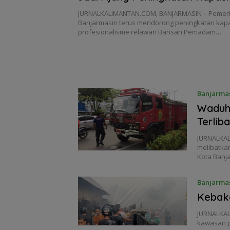
Relawan Damkar
JURNALKALIMANTAN.COM, BANJARMASIN – Pemeri
Banjarmasin terus mendorong peningkatan kapa
profesionalisme relawan Barisan Pemadam…
Banjarma
Waduh
Terlib
JURNALKAL
melibatka
Kota Banj
Banjarma
Kebaka
JURNALKAL
kawasan p