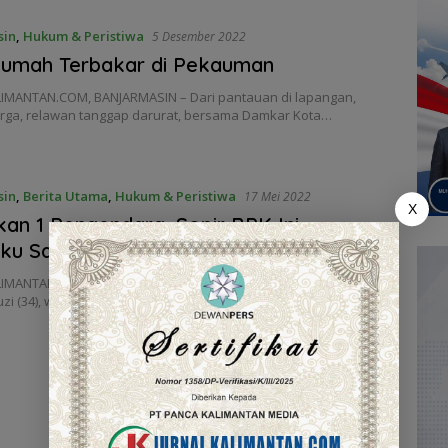
sin
,
Hukum & Peristiwa
5 Desember 2022
Rumah Terbakar di Pekauman
IMANTAN.COM, BANJARMASIN – Dari pantauan di lapangan,
warga, relawan tanggap darurat, bersama Damkar Kota…
sin
,
Berita Utama
,
Hukum & Peristiwa
17 Mei 2022
X
an 1 Pengendara, Sopir BPK Ini
ku Salah
IMANTAN.COM, BANJARMASIN – Korban yang tewas tersebut
zi (34), warga Tatah Jeruju, Kabupaten Banjar….