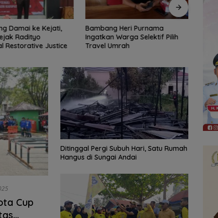
 Heri Purnama
Bangun Banua Gandeng Media,
DPRD
Warga Selektif Pilih
Perkuat Transparansi
Tinja
Umrah
Muara
Diba
Ditinggal Pergi Subuh Hari, Satu Rumah
Hangus di Sungai Andai
025
ota Cup
tas