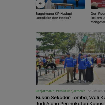
KIP Hadapi
Dari Ruang Damai ke Kejati,
Bambang
an Hoaks?
Rekam Jejak Radityo
Ingatkan 
Mengawal Restorative Justice
Travel 
Banjarmasin
,
Pemko Banjarmasin
12 Oktober 2
Bukan Sekadar Lomba, Wali K
Jadi Ajang Peningkatan Kapasi