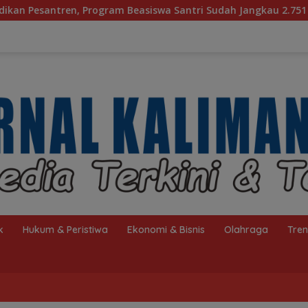
 Beasiswa Santri Sudah Jangkau 2.751 Penerima
Bagai
k
Hukum & Peristiwa
Ekonomi & Bisnis
Olahraga
Tre