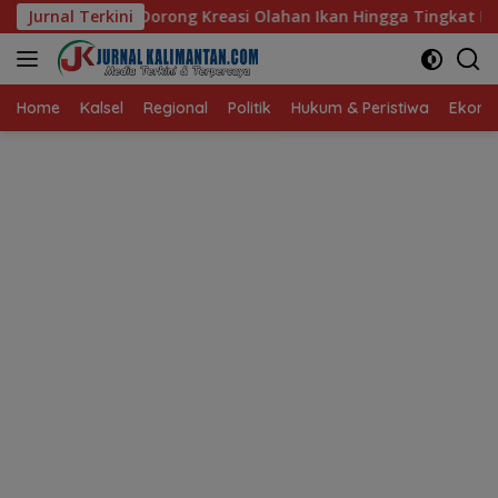
Langsung
Kreasi Olahan Ikan Hingga Tingkat Nasional Pada Lomba Masak 
Jurnal Terkini
ke
konten
Home
Kalsel
Regional
Politik
Hukum & Peristiwa
Ekonom