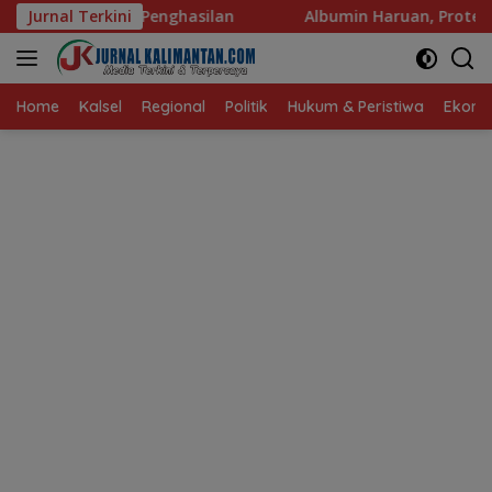
Langsung
nghasilan
Jurnal Terkini
Albumin Haruan, Protein Berkualitas untuk 
ke
konten
Home
Kalsel
Regional
Politik
Hukum & Peristiwa
Ekonom