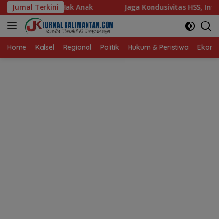
Langsung
nak
Jurnal Terkini
Jaga Kondusivitas HSS, Intelkam Polda Kalsel Dor
ke
konten
Home
Kalsel
Regional
Politik
Hukum & Peristiwa
Ekonom