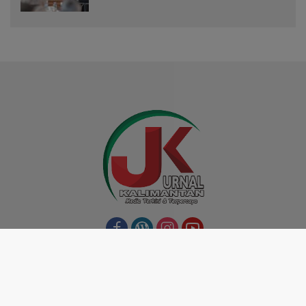
Indeks
Kode Etik
Privacy Policy
Redaksi
Disclaimer
Pedoman Media Siber
Tentang Kami
Copyright @ 2025 jurnalkalimantan.com, All Rights Reserved