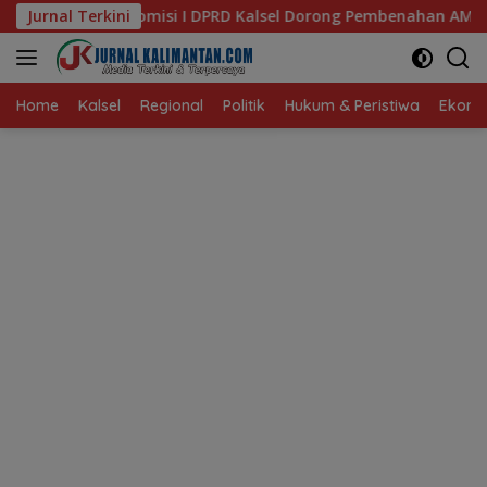
Langsung
I DPRD Kalsel Dorong Pembenahan AMKS Hasanuddin
Jurnal Terkini
Ke
ke
konten
Home
Kalsel
Regional
Politik
Hukum & Peristiwa
Ekonom