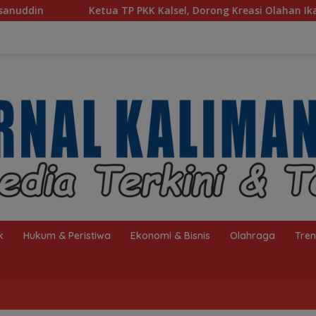
P PKK Kalsel, Dorong Kreasi Olahan Ikan Hingga Tingkat Nasi
k
Hukum & Peristiwa
Ekonomi & Bisnis
Olahraga
Tre