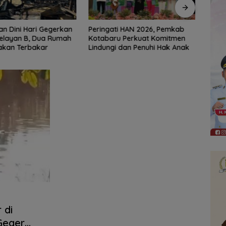
i HAN 2026, Pemkab
Jaga Kondusivitas HSS,
Erick
u Perkuat Komitmen
Intelkam Polda Kalsel Dorong
Usai 
 dan Penuhi Hak Anak
Persatuan dan Musyawarah
 di
Geger