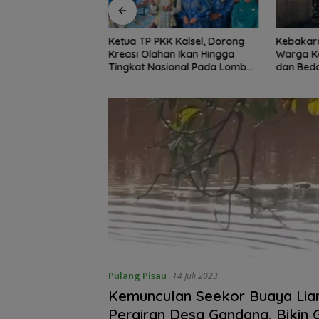
K Kalsel, Dorong
Kebakaran Dini Hari Gegerkan
Peringat
an Ikan Hingga
Warga Kelayan B, Dua Rumah
Kotabar
ional Pada Lomba
dan Bedakan Terbakar
Lindungi
 Ikan
Pulang Pisau
14 Juli 2023
Kemunculan Seekor Buaya Liar
Perairan Desa Gandang, Bikin 