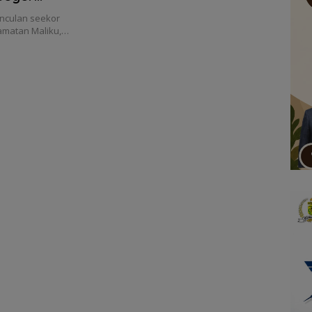
nculan seekor
amatan Maliku,…