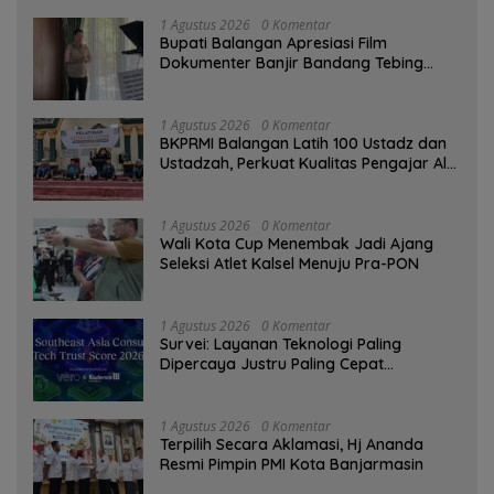
1 Agustus 2026
0 Komentar
Bupati Balangan Apresiasi Film
Dokumenter Banjir Bandang Tebing
Tinggi sebagai Media Edukasi
1 Agustus 2026
0 Komentar
BKPRMI Balangan Latih 100 Ustadz dan
Ustadzah, Perkuat Kualitas Pengajar Al-
Qur’an
1 Agustus 2026
0 Komentar
Wali Kota Cup Menembak Jadi Ajang
Seleksi Atlet Kalsel Menuju Pra-PON
1 Agustus 2026
0 Komentar
Survei: Layanan Teknologi Paling
Dipercaya Justru Paling Cepat
Ditinggalkan Saat Bermasalah
1 Agustus 2026
0 Komentar
‎Terpilih Secara Aklamasi, Hj Ananda
Resmi Pimpin PMI Kota Banjarmasin