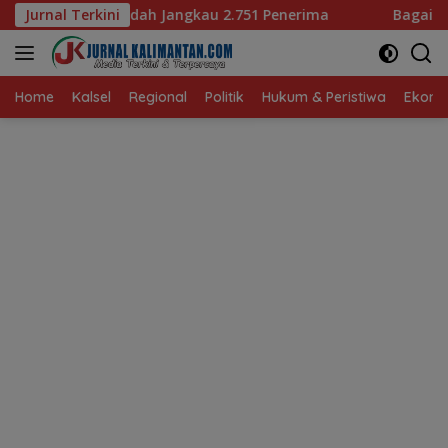
Langsung
ngkau 2.751 Penerima
Jurnal Terkini
Bagaimana KIP Hadapi Deepfake 
ke
konten
Home
Kalsel
Regional
Politik
Hukum & Peristiwa
Ekonom