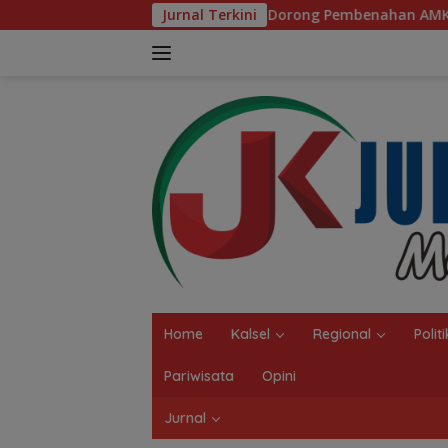
Langsung
 I DPRD Kalsel Dorong Pembenahan AMKS Hasanuddin
Jurnal Terkini
K
ke
konten
Home
Kalsel
Regional
Politi
Pariwisata
Opini
Jurnal