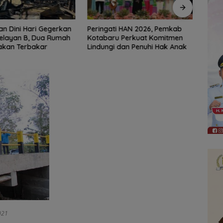
i HAN 2026, Pemkab
Jaga Kondusivitas HSS,
Erick
u Perkuat Komitmen
Intelkam Polda Kalsel Dorong
Usai 
 dan Penuhi Hak Anak
Persatuan dan Musyawarah
021