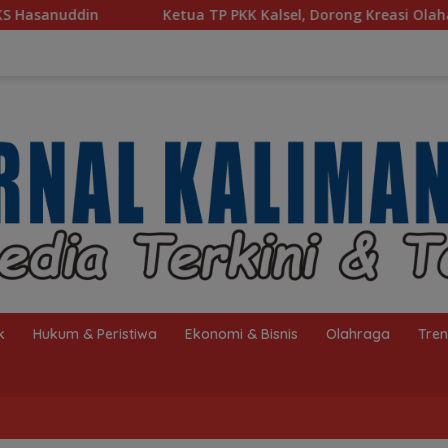
etua TP PKK Kalsel, Dorong Kreasi Olahan Ikan Hingga Tingkat
k
Hukum & Peristiwa
Ekonomi & Bisnis
Olahraga
Tre