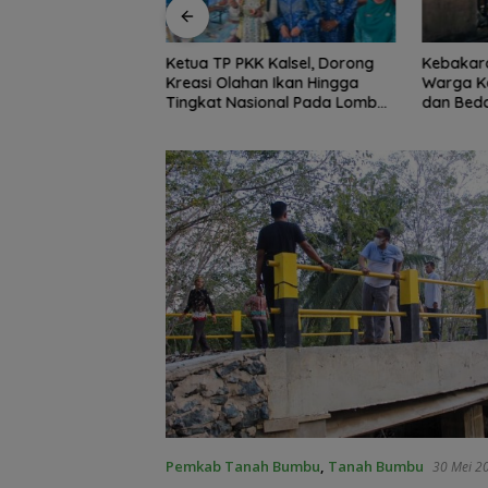
K Kalsel, Dorong
Kebakaran Dini Hari Gegerkan
Peringat
an Ikan Hingga
Warga Kelayan B, Dua Rumah
Kotabar
ional Pada Lomba
dan Bedakan Terbakar
Lindungi
 Ikan
Pemkab Tanah Bumbu
,
Tanah Bumbu
30 Mei 2