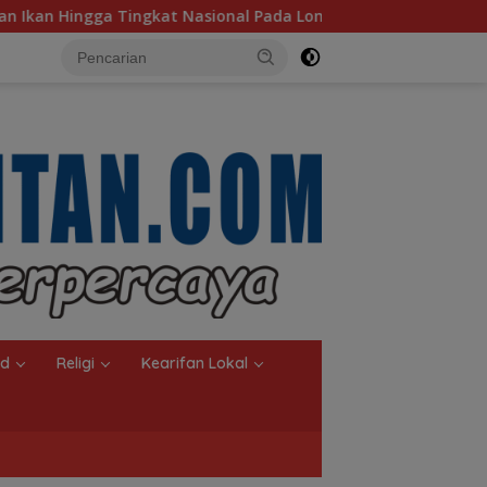
 Nasional Pada Lomba Masak Serba Ikan
Kebakaran Din
nd
Religi
Kearifan Lokal