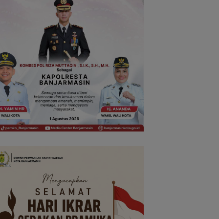
 Thohir Janjikan Evaluasi
Indonesia Gagal ke Semifinal
B
Indonesia Tersingkir
ASEAN Championship 2026
G
Usai Ditahan Singapura
Le
T