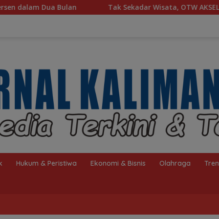
Tak Sekadar Wisata, OTW AKSEL Ajak Masyarakat Duku
k
Hukum & Peristiwa
Ekonomi & Bisnis
Olahraga
Tre