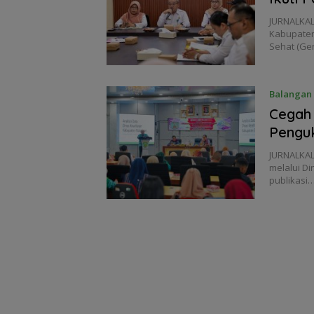
JURNALKAL
Kabupaten
Sehat (Ge
Balangan
Cegah
Penguk
JURNALKAL
melalui D
publikasi