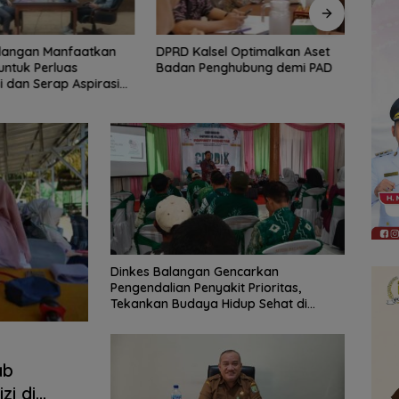
lsel Optimalkan Aset
Perempuan Desa
DPRD
enghubung demi PAD
Penyandingan Jadi Garda
Setu
Depan Penjaga Hutan Adat
APBD
Dinkes Balangan Gencarkan
Pengendalian Penyakit Prioritas,
Tekankan Budaya Hidup Sehat di
Masyarakat
ab
zi di