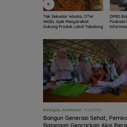
r Wisata, OTW
DPRD Balangan Manfaatkan
‎DPRD Ka
Masyarakat
Podcast untuk Perluas
Badan P
uk Lokal Tabalong
Informasi dan Serap Aspirasi
Publik
Balangan
,
Kesehatan
15 Juli 2026
Bangun Generasi Sehat, Pemk
Balangan Gencarkan Aksi Bergi