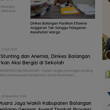
membangun
s dilakukan
Dinkes Balangan Pastikan Efisiensi
Anggaran Tak Ganggu Pelayanan
Kesehatan Warga
17 Juli 2025
Stunting dan Anemia, Dinkes Balangan
kan Aksi Bergizi di Sekolah
IMANTAN.COM, BALANGAN – Dalam rangka mencegah stunting
tasi anemia pada remaja putri, Dinas Kesehatan…
20 November 2024
uara Jaya Wakili Kabupaten Balangan
Penilaian Germas Award Tingkat Provinsi