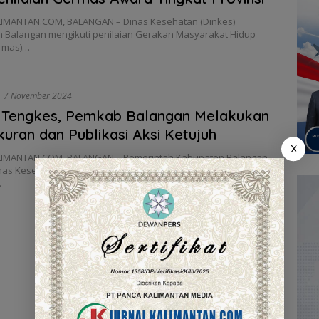
IMANTAN.COM, BALANGAN – Dinas Kesehatan (Dinkes)
 Balangan mengikuti penilaian Gerakan Masyarakat Hidup
rmas)…
7 November 2024
 Tengkes, Pemkab Balangan Melakukan
uran dan Publikasi Aksi Ketujuh
X
IMANTAN.COM, BALANGAN – Pemerintah Kabupaten Balangan,
inas Kesehatan (Dinkes), menggelar acara pengukuran dan
…