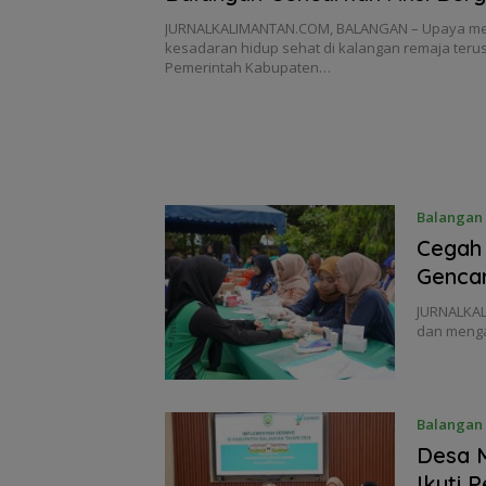
Sekolah
JURNALKALIMANTAN.COM, BALANGAN – Upaya 
kesadaran hidup sehat di kalangan remaja teru
Pemerintah Kabupaten…
Balangan
Cegah 
Gencar
JURNALKAL
dan menga
Balangan
Desa M
Ikuti 