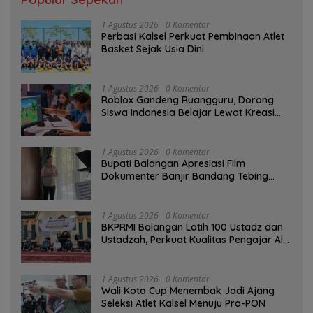
1 Agustus 2026
0 Komentar
Perbasi Kalsel Perkuat Pembinaan Atlet
Basket Sejak Usia Dini
1 Agustus 2026
0 Komentar
Roblox Gandeng Ruangguru, Dorong
Siswa Indonesia Belajar Lewat Kreasi
Digital
1 Agustus 2026
0 Komentar
Bupati Balangan Apresiasi Film
Dokumenter Banjir Bandang Tebing
Tinggi sebagai Media Edukasi
1 Agustus 2026
0 Komentar
BKPRMI Balangan Latih 100 Ustadz dan
Ustadzah, Perkuat Kualitas Pengajar Al-
Qur’an
1 Agustus 2026
0 Komentar
Wali Kota Cup Menembak Jadi Ajang
Seleksi Atlet Kalsel Menuju Pra-PON