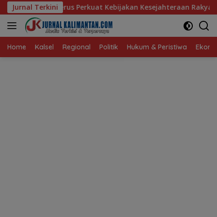
Langsung
 Perkuat Kebijakan Kesejahteraan Rakyat
Jurnal Terkini
Baru 10 Perse
ke
konten
Home
Kalsel
Regional
Politik
Hukum & Peristiwa
Ekonom