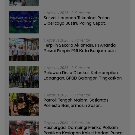
1 Agustus 2026
0 Komentar
Survei: Layanan Teknologi Paling
Dipercaya Justru Paling Cepat
Ditinggalkan Saat Bermasalah
1 Agustus 2026
0 Komentar
‎Terpilih Secara Aklamasi, Hj Ananda
Resmi Pimpin PMI Kota Banjarmasin
1 Agustus 2026
0 Komentar
Relawan Desa Dibekali Keterampilan
Lapangan, BPBD Balangan Tingkatkan
Kesiapsiagaan Bencana
1 Agustus 2026
0 Komentar
Patroli Tengah Malam, Satlantas
Polresta Banjarmasin Sasar
Pelanggaran dan Balap Liar
2 Agustus 2026
0 Komentar
Hasnuryadi Dampingi Menko Polkam
Pastikan Kesiapan Kalsel Hadapi Puncak