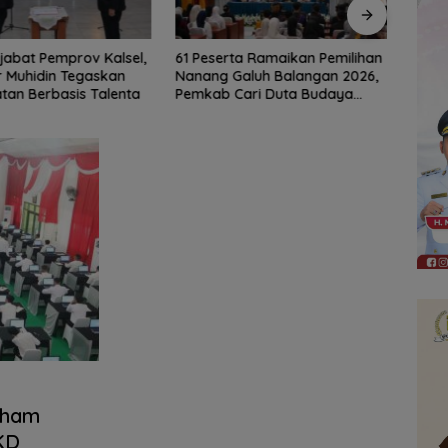
ta Ramaikan Pemilihan
Marc Klok: Timnas Siap
Herd
aluh Balangan 2026,
Berjuang Habis-habisan Demi
Finis
Cari Duta Budaya
Lolos ke Semifinal
Sing
mham
KD