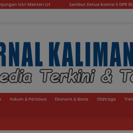
Sambut Ketua Komisi II DPR RI, Pemkot Banjarmasin Sugu
k
Hukum & Peristiwa
Ekonomi & Bisnis
Olahraga
Tre