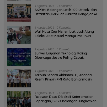
1 Agustus 2026
0 Komentar
BKPRMI Balangan Latih 100 Ustadz dan
Ustadzah, Perkuat Kualitas Pengajar Al-
Qur’an
1 Agustus 2026
0 Komentar
Wali Kota Cup Menembak Jadi Ajang
Seleksi Atlet Kalsel Menuju Pra-PON
1 Agustus 2026
0 Komentar
Survei: Layanan Teknologi Paling
Dipercaya Justru Paling Cepat
Ditinggalkan Saat Bermasalah
1 Agustus 2026
0 Komentar
‎Terpilih Secara Aklamasi, Hj Ananda
Resmi Pimpin PMI Kota Banjarmasin
1 Agustus 2026
0 Komentar
Relawan Desa Dibekali Keterampilan
Lapangan, BPBD Balangan Tingkatkan
Kesiapsiagaan Bencana