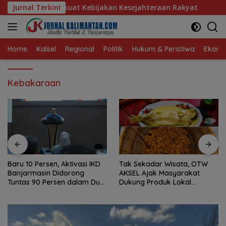
Langsung
Kebijakan Kesejahteraan Rakyat
Jurnal Terkini
Baru 10 Persen, Aktiva
ke
konten
Home
Kalsel
Regional
Politik
Hukum & Peristiwa
Ekonom
Kebakaraan
Baru 10 Persen, Aktivasi IKD
Tak Sekadar Wisata, OTW
Banjarmasin Didorong
AKSEL Ajak Masyarakat
Tuntas 90 Persen dalam Dua
Dukung Produk Lokal
Bulan
Tabalong