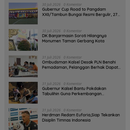
30 Juli 2026
0 Komentar
Gubernur Cup Road to Pangdam
XXII/Tambun Bungai Resmi Bergulir, 27
Tim Kalsel-Kalteng Berebut Gelar
30 Juli 2026
0 Komentar
DK Banjarmasin Soroti Hilangnya
Monumen Taman Gerbang Kota
31 Juli 2026
0 Komentar
Ombudsman Kalsel Desak PLN Benahi
Pemadaman, Pelanggan Berhak Dapat
Kompensasi
31 Juli 2026
0 Komentar
Gubernur Kalsel Bantu Pokdakan
Tabulihin Guna Perkembangan
Kampung Papuyu
31 Juli 2026
0 Komentar
Herdman Redam Euforia,Siap Tekankan
Disiplin Timnas Indonesia