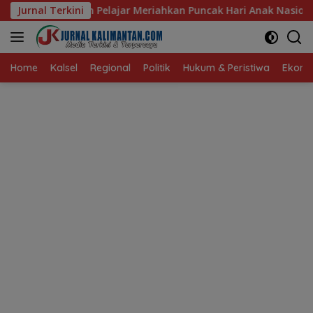
Langsung
Meriahkan Puncak Hari Anak Nasional ke-42 di Banjarmasin, Wal
Jurnal Terkini
ke
konten
Home
Kalsel
Regional
Politik
Hukum & Peristiwa
Ekonom