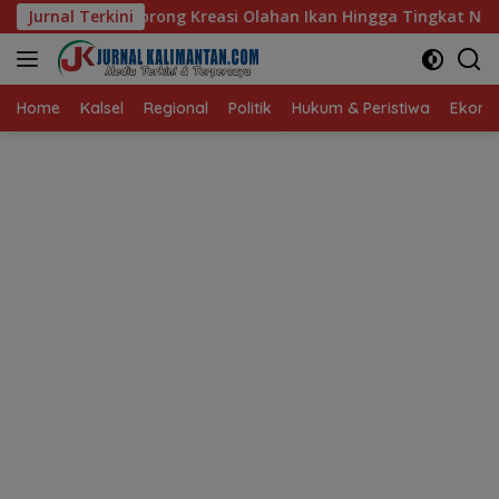
Langsung
easi Olahan Ikan Hingga Tingkat Nasional Pada Lomba Masak S
Jurnal Terkini
ke
konten
Home
Kalsel
Regional
Politik
Hukum & Peristiwa
Ekonom