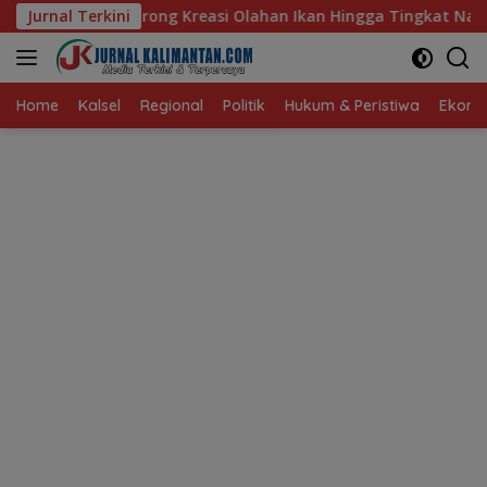
Langsung
reasi Olahan Ikan Hingga Tingkat Nasional Pada Lomba Masak S
Jurnal Terkini
ke
konten
Home
Kalsel
Regional
Politik
Hukum & Peristiwa
Ekonom