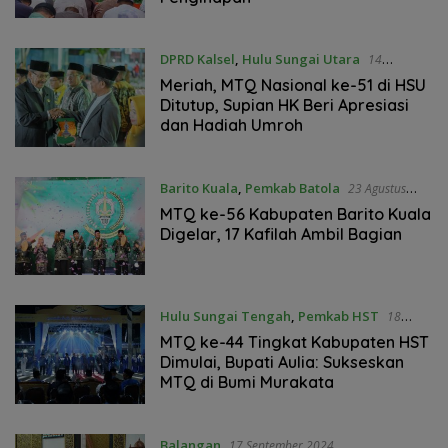
DPRD Kalsel
,
Hulu Sungai Utara
14
September 2025
Meriah, MTQ Nasional ke-51 di HSU
Ditutup, Supian HK Beri Apresiasi
dan Hadiah Umroh
Barito Kuala
,
Pemkab Batola
23 Agustus
2025
MTQ ke-56 Kabupaten Barito Kuala
Digelar, 17 Kafilah Ambil Bagian
Hulu Sungai Tengah
,
Pemkab HST
18
September 2024
MTQ ke-44 Tingkat Kabupaten HST
Dimulai, Bupati Aulia: Sukseskan
MTQ di Bumi Murakata
Balangan
17 September 2024