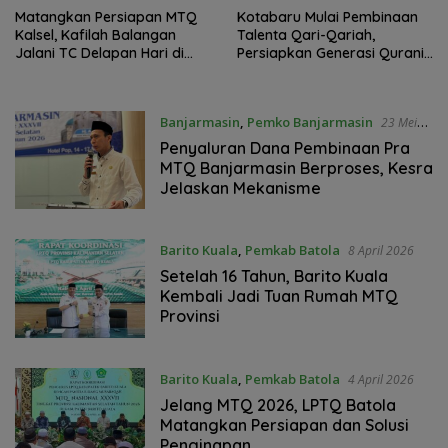
Matangkan Persiapan MTQ
Kotabaru Mulai Pembinaan
Kalsel, Kafilah Balangan
Talenta Qari-Qariah,
Jalani TC Delapan Hari di
Persiapkan Generasi Qurani
Banjarmasin
Berprestasi
Banjarmasin
,
Pemko Banjarmasin
23 Mei
2026
Penyaluran Dana Pembinaan Pra
MTQ Banjarmasin Berproses, Kesra
Jelaskan Mekanisme
Barito Kuala
,
Pemkab Batola
8 April 2026
Setelah 16 Tahun, Barito Kuala
Kembali Jadi Tuan Rumah MTQ
Provinsi
Barito Kuala
,
Pemkab Batola
4 April 2026
Jelang MTQ 2026, LPTQ Batola
Matangkan Persiapan dan Solusi
Penginapan