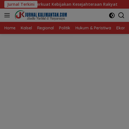
Langsung
kuat Kebijakan Kesejahteraan Rakyat
Jurnal Terkini
Baru 10 Persen, A
ke
konten
Home
Kalsel
Regional
Politik
Hukum & Peristiwa
Ekonom