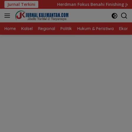
Langsung
Herdman Fokus Benahi Finishing Jelang Lawan Singapura
Jurnal Terkini
ke
konten
Home
Kalsel
Regional
Politik
Hukum & Peristiwa
Ekonom