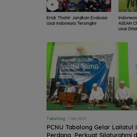
 Janjikan Evaluasi
Indonesia Gagal ke Semifinal
Pemkab 
ia Tersingkir
ASEAN Championship 2026
Sinergi 
Usai Ditahan Singapura
Bupati S
Menteri 
Tabalong
1 Mei 2026
PCNU Tabalong Gelar Lailatul I
Perdana, Perkuat Silaturahmi 