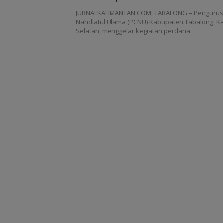
Konsolidasi Organisasi
JURNALKALIMANTAN.COM, TABALONG – Pengurus
Nahdlatul Ulama (PCNU) Kabupaten Tabalong, K
Selatan, menggelar kegiatan perdana…