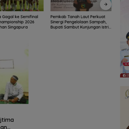
Tanah Laut Perkuat
Sambut Ketua Komisi II DPR RI,
Lanti
Pengelolaan Sampah,
Pemkot Banjarmasin Suguhkan
Gube
ambut Kunjungan Istri
Cita Rasa Khas Banjar
Pene
LH
jtima
dan