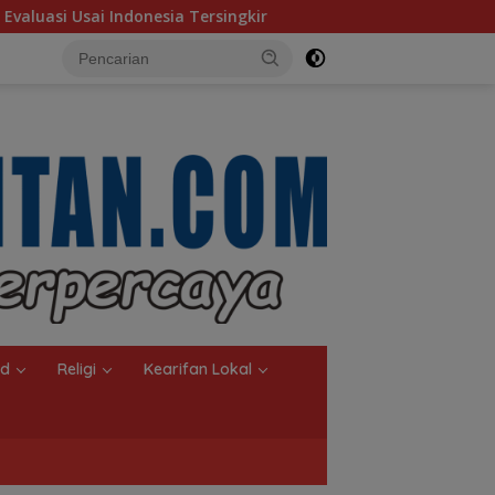
 Tersingkir
Indonesia Gagal ke Semifinal ASEAN Champi
nd
Religi
Kearifan Lokal