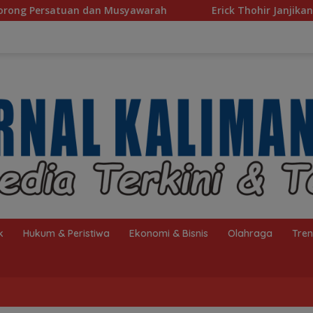
Musyawarah
Erick Thohir Janjikan Evaluasi Usai Indonesia
k
Hukum & Peristiwa
Ekonomi & Bisnis
Olahraga
Tre